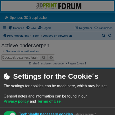
3dprintforum
Het 3D print forum van de Benelux na de sluiting van 3dprintforum.nl
(Opens a new tab)
Sponsor: 3D Supplies.be
Donaties
V&A
Regels
Registreer
Aanmelden
Z
Z
Forumoverzicht
Zoek
Actieve onderwerpen
o
o
Actieve onderwerpen
e
e
Ga naar uitgebreid zoeken
k
k
Zoek
Uitgebreid zoeken
Er zijn 6 resultaten gevonden • Pagina
1
van
1
Onderwerpen
Settings for the Cookie´s
Juiste instellingen voor PETG?
Laatste bericht door
«
10/08/26, 16:18
anciano
The settings for cookies can be made here, which may be set.
Geplaatst in
F.A.Q. - Veelgestelde Vragen
Reacties:
11
1
2
General notes and information can be found in our
Wat heb je deze week geprint?
Privacy policy
and
Terms of Use
.
Laatste bericht door
«
09/08/26, 22:03
3DWim
Geplaatst in
3D print resultaten
Reacties:
251
1
23
24
25
26
…
Technically necessary cookies
(always required)