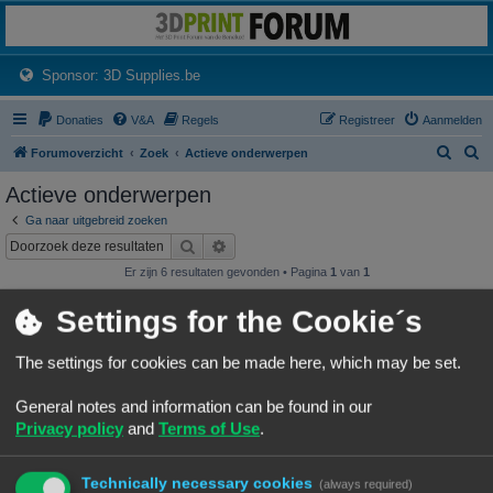
3dprintforum
Het 3D print forum van de Benelux na de sluiting van 3dprintforum.nl
(Opens a new tab)
Sponsor: 3D Supplies.be
Donaties
V&A
Regels
Registreer
Aanmelden
Z
Z
Forumoverzicht
Zoek
Actieve onderwerpen
o
o
Actieve onderwerpen
e
e
Ga naar uitgebreid zoeken
k
k
Zoek
Uitgebreid zoeken
Er zijn 6 resultaten gevonden • Pagina
1
van
1
Onderwerpen
Settings for the Cookie´s
Wat heb je deze week geprint?
Laatste bericht door
«
07/08/26, 19:25
Frits
The settings for cookies can be made here, which may be set.
Geplaatst in
3D print resultaten
Reacties:
245
1
22
23
24
25
…
General notes and information can be found in our
NineLizard's Designs & Prints
Privacy policy
and
Terms of Use
.
Laatste bericht door
«
07/08/26, 01:15
NineLizards
Geplaatst in
3D print resultaten
Reacties:
63
1
4
5
6
7
…
Technically necessary cookies
(always required)