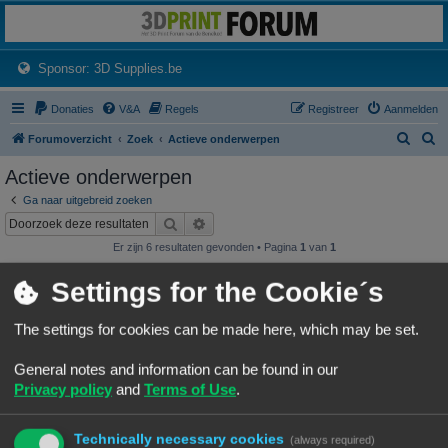
3dprintforum
Het 3D print forum van de Benelux na de sluiting van 3dprintforum.nl
(Opens a new tab)
Sponsor: 3D Supplies.be
Donaties
V&A
Regels
Registreer
Aanmelden
Z
Z
Forumoverzicht
Zoek
Actieve onderwerpen
o
o
Actieve onderwerpen
e
e
Ga naar uitgebreid zoeken
k
k
Zoek
Uitgebreid zoeken
Er zijn 6 resultaten gevonden • Pagina
1
van
1
Onderwerpen
Settings for the Cookie´s
NineLizard's Designs & Prints
Laatste bericht door
«
07/08/26, 01:15
NineLizards
The settings for cookies can be made here, which may be set.
Geplaatst in
3D print resultaten
Reacties:
63
1
4
5
6
7
…
General notes and information can be found in our
wat is de oorzaak van deze rimpels
Privacy policy
and
Terms of Use
.
rimpels
Laatste bericht door
«
06/08/26, 16:48
Vink
Geplaatst in
Vragen over 3D-printen en 3D-printers
Reacties:
8
Technically necessary cookies
(always required)