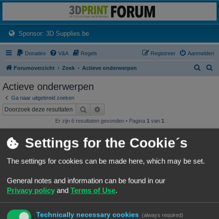
3dprintforum
Het 3D print forum van de Benelux na de sluiting van 3dprintforum.nl
(Opens a new tab)
Sponsor: 3D Supplies.be
Donaties
V&A
Regels
Registreer
Aanmelden
Z
Z
Forumoverzicht
Zoek
Actieve onderwerpen
o
o
Actieve onderwerpen
e
e
Ga naar uitgebreid zoeken
k
k
Zoek
Uitgebreid zoeken
Er zijn 6 resultaten gevonden • Pagina
1
van
1
Onderwerpen
Settings for the Cookie´s
Wat heb je deze week geprint?
Laatste bericht door
«
07/08/26, 19:25
Frits
The settings for cookies can be made here, which may be set.
Geplaatst in
3D print resultaten
Reacties:
245
1
22
23
24
25
…
General notes and information can be found in our
NineLizard's Designs & Prints
Privacy policy
and
Terms of Use
.
Laatste bericht door
«
07/08/26, 01:15
NineLizards
Geplaatst in
3D print resultaten
Reacties:
63
1
4
5
6
7
…
Technically necessary cookies
(always required)