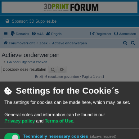
3dprintforum
Het 3D print forum van de Benelux na de sluiting van 3dprintforum.nl
(Opens a new tab)
Sponsor: 3D Supplies.be
Donaties
V&A
Regels
Registreer
Aanmelden
Z
Z
Forumoverzicht
Zoek
Actieve onderwerpen
o
o
Actieve onderwerpen
e
e
Ga naar uitgebreid zoeken
k
k
Zoek
Uitgebreid zoeken
Er zijn 6 resultaten gevonden • Pagina
1
van
1
Onderwerpen
Settings for the Cookie´s
NineLizard's Designs & Prints
Laatste bericht door
«
07/08/26, 01:15
NineLizards
The settings for cookies can be made here, which may be set.
Geplaatst in
3D print resultaten
Reacties:
63
1
4
5
6
7
…
General notes and information can be found in our
wat is de oorzaak van deze rimpels
Privacy policy
and
Terms of Use
.
rimpels
Laatste bericht door
«
06/08/26, 16:48
Vink
Geplaatst in
Vragen over 3D-printen en 3D-printers
Reacties:
8
Technically necessary cookies
(always required)