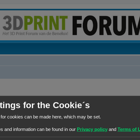
tings for the Cookie´s
REACTIES
 for cookies can be made here, which may be set.
R
245
s and information can be found in our
Privacy policy
and
Terms of 
esultaten
1
21
22
23
24
25
…
e