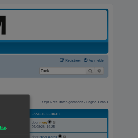
Registreer
Aanmelden
Zoek
Uitgebreid zoeken
Er zijn 6 resultaten gevonden • Pagina
1
van
1
WEERGAVES
LAATSTE BERICHT
L
door
Frits
W
215887
a
Use
.
07/08/26, 19:25
a
e
t
L
door
s
NineLizards