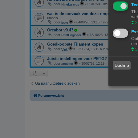
Tec
door
»
05/07/24, 18:14
» in
3D print resul
NineLizards
The
wat is de oorzaak van deze rimpels
web
rimpels
2
door
»
04/08/26, 13:15
» in
Vragen over 3D-print
jopie
Orcabot v0.43
Ext
door
»
18/10/23, 13:25
» in
3D-printer 
PrintEngineer
Opt
dir
Goedkoopste Filament kopen
3
door
»
17/08/24, 18:15
» in
Websites en webwink
Vink
Juiste instellingen voor PETG?
door
»
30/07/26, 12:19
» in
F.A.Q. - Veelgest
anciano
Decline
Ga naar uitgebreid zoeken
Forumoverzicht