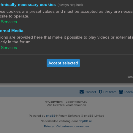
R
63
a
hnically necessary cookies
taten
(always required)
1
3
4
5
6
7
…
e
c
se cookies are preset values and must be accepted as they are necess
R
8
site to operate.
a
t
Services
en en 3D-printers
e
c
i
a
ernal Media
R
343
t
e
specifieke vragen
1
31
32
33
34
35
…
ions are provided here that make it possible to play videos or external
c
e
i
s
ectly in the forum.
R
120
t
a
e
Services
els
1
9
10
11
12
13
…
e
i
c
s
R
4
a
e
t
elde Vragen
Accept selected
e
c
s
i
a
t
e
Real
c
i
s
t
e
Contact
Het team
Leden
i
s
© Copyright
! - 3dprintforum.eu
e
Alle Rechten Voorbehouden
s
Powered by
phpBB
® Forum Software © phpBB Limited
Nederlandse vertaling door
phpBB.nl
.
Privacy
|
Gebruikersvoorwaarden