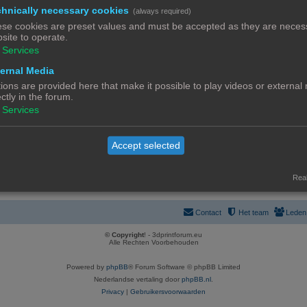
a
R
343
hnically necessary cookies
(always required)
specifieke vragen
1
31
32
33
34
35
…
c
e
se cookies are preset values and must be accepted as they are necess
site to operate.
R
244
t
a
esultaten
1
21
22
23
24
25
Services
…
e
i
c
ernal Media
R
62
a
e
t
taten
1
3
4
5
6
7
…
ions are provided here that make it possible to play videos or external
e
c
s
i
ectly in the forum.
R
120
a
Services
t
els
1
9
10
11
12
13
e
…
e
c
i
s
R
4
a
t
elde Vragen
Accept selected
e
e
c
i
s
a
t
e
Real
c
i
s
t
e
Contact
Het team
Leden
i
s
© Copyright
! - 3dprintforum.eu
e
Alle Rechten Voorbehouden
s
Powered by
phpBB
® Forum Software © phpBB Limited
Nederlandse vertaling door
phpBB.nl
.
Privacy
|
Gebruikersvoorwaarden