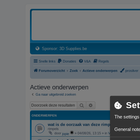
3dprintforum
Het 3D print forum van de Benelux na de sluiting van 3dprintforum.nl
(Opens a new tab)
Sponsor: 3D Supplies.be
Snelle links
Donaties
V&A
Regels
Forumoverzicht
Zoek
Actieve onderwerpen
prosilver
Actieve onderwerpen
Ga naar uitgebreid zoeken
Set
Zoek
Uitgebreid zoeken
ONDERWERPEN
The settings
wat is de oorzaak van deze rimpels
General note
rimpels
door
»
04/08/26, 13:15
» in
Vragen over 3D-print
jopie