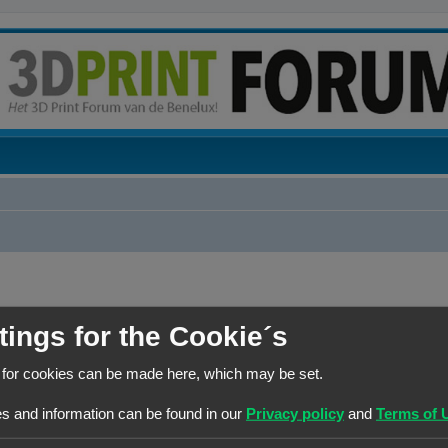
tings for the Cookie´s
REACTIES
 for cookies can be made here, which may be set.
R
8
s and information can be found in our
Privacy policy
and
Terms of 
en en 3D-printers
e