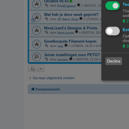
Orcabot v0.43
Tec
door
»
18/10/23, 13:25
» in
3D-printer 
PrintEngineer
The
Wat heb je deze week geprint?
web
door
»
17/09/24, 20:06
» in
3D print r
3D Wens Shop
2
NineLizard's Designs & Prints
Ext
door
»
05/07/24, 18:14
» in
3D print resul
NineLizards
Opt
dir
Goedkoopste Filament kopen
3
door
»
17/08/24, 18:15
» in
Websites en webwink
Vink
Juiste instellingen voor PETG?
door
»
30/07/26, 12:19
» in
F.A.Q. - Veelgest
anciano
Decline
Ga naar uitgebreid zoeken
Forumoverzicht