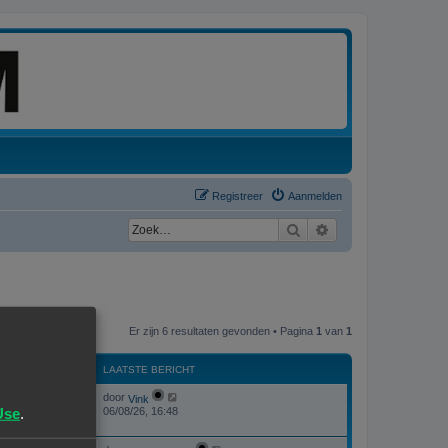
Registreer
Aanmelden
Zoek
Uitgebreid zoeken
Er zijn 6 resultaten gevonden • Pagina
1
van
1
WEERGAVES
LAATSTE BERICHT
L
door
Vink
W
245
a
Use
.
06/08/26, 16:48
a
e
t
s