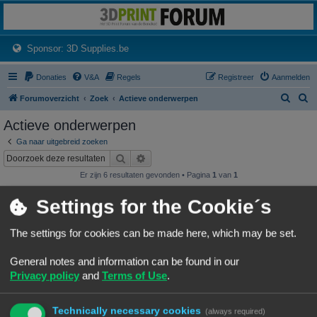
3dprintforum
Het 3D print forum van de Benelux na de sluiting van 3dprintforum.nl
(Opens a new tab)
Sponsor: 3D Supplies.be
Donaties
V&A
Regels
Registreer
Aanmelden
Z
Z
Forumoverzicht
Zoek
Actieve onderwerpen
o
o
Actieve onderwerpen
e
e
Ga naar uitgebreid zoeken
k
k
Zoek
Uitgebreid zoeken
Er zijn 6 resultaten gevonden • Pagina
1
van
1
Onderwerpen
Settings for the Cookie´s
Wat heb je deze week geprint?
Laatste bericht door
«
07/08/26, 19:25
Frits
The settings for cookies can be made here, which may be set.
Geplaatst in
3D print resultaten
Reacties:
245
1
22
23
24
25
…
General notes and information can be found in our
NineLizard's Designs & Prints
Privacy policy
and
Terms of Use
.
Laatste bericht door
«
07/08/26, 01:15
NineLizards
Geplaatst in
3D print resultaten
Reacties:
63
1
4
5
6
7
…
Technically necessary cookies
(always required)