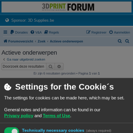
3dprintforum
Het 3D print forum van de Benelux na de sluiting van 3dprintforum.nl
(Opens a new tab)
Sponsor: 3D Supplies.be
Donaties
V&A
Regels
Registreer
Aanmelden
Z
Z
Forumoverzicht
Zoek
Actieve onderwerpen
o
o
Actieve onderwerpen
e
e
Ga naar uitgebreid zoeken
k
k
Zoek
Uitgebreid zoeken
Er zijn 6 resultaten gevonden • Pagina
1
van
1
Onderwerpen
Settings for the Cookie´s
NineLizard's Designs & Prints
Laatste bericht door
«
07/08/26, 01:15
NineLizards
The settings for cookies can be made here, which may be set.
Geplaatst in
3D print resultaten
Reacties:
63
1
4
5
6
7
…
General notes and information can be found in our
wat is de oorzaak van deze rimpels
Privacy policy
and
Terms of Use
.
rimpels
Laatste bericht door
«
06/08/26, 16:48
Vink
Geplaatst in
Vragen over 3D-printen en 3D-printers
Reacties:
8
Technically necessary cookies
(always required)