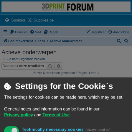
3dprintforum
Het 3D print forum van de Benelux na de sluiting van 3dprintforum.nl
(Opens a new tab)
Sponsor: 3D Supplies.be
Donaties
V&A
Regels
Registreer
Aanmelden
Z
Z
Forumoverzicht
Zoek
Actieve onderwerpen
o
o
Actieve onderwerpen
e
e
Ga naar uitgebreid zoeken
k
k
Zoek
Uitgebreid zoeken
Er zijn 6 resultaten gevonden • Pagina
1
van
1
Onderwerpen
Settings for the Cookie´s
Wat heb je deze week geprint?
Laatste bericht door
«
07/08/26, 19:25
Frits
The settings for cookies can be made here, which may be set.
Geplaatst in
3D print resultaten
Reacties:
245
1
22
23
24
25
…
General notes and information can be found in our
NineLizard's Designs & Prints
Privacy policy
and
Terms of Use
.
Laatste bericht door
«
07/08/26, 01:15
NineLizards
Geplaatst in
3D print resultaten
Reacties:
63
1
4
5
6
7
…
Technically necessary cookies
(always required)