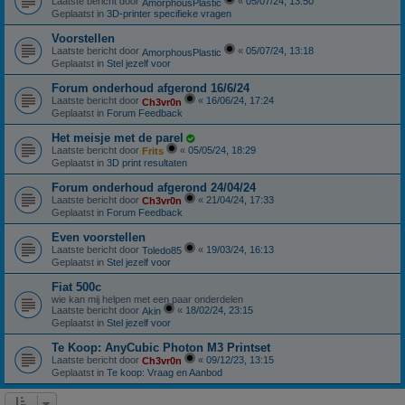
Laatste bericht door
«
05/07/24, 13:50
AmorphousPlastic
Geplaatst in
3D-printer specifieke vragen
Voorstellen
Laatste bericht door
«
05/07/24, 13:18
AmorphousPlastic
Geplaatst in
Stel jezelf voor
Forum onderhoud afgerond 16/6/24
Laatste bericht door
«
16/06/24, 17:24
Ch3vr0n
Geplaatst in
Forum Feedback
Het meisje met de parel
Laatste bericht door
«
05/05/24, 18:29
Frits
Geplaatst in
3D print resultaten
Forum onderhoud afgerond 24/04/24
Laatste bericht door
«
21/04/24, 17:33
Ch3vr0n
Geplaatst in
Forum Feedback
Even voorstellen
Laatste bericht door
«
19/03/24, 16:13
Toledo85
Geplaatst in
Stel jezelf voor
Fiat 500c
wie kan mij helpen met een paar onderdelen
Laatste bericht door
«
18/02/24, 23:15
Akin
Geplaatst in
Stel jezelf voor
Te Koop: AnyCubic Photon M3 Printset
Laatste bericht door
«
09/12/23, 13:15
Ch3vr0n
Geplaatst in
Te koop: Vraag en Aanbod