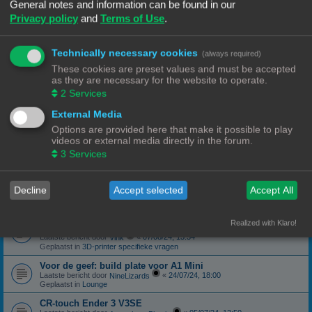
Geplaatst in
3D-printer specifieke vragen
General notes and information can be found in our
Privacy policy
and
Terms of Use
.
canbus (Ebb42/U2C) opgelost probleem
Laatste bericht door
«
04/10/24, 19:48
Hardy
Geplaatst in
Klipper
Technically necessary cookies
(always required)
Forum onderhoud afgerond 08/09/24
phppbb update 3.3.13
These cookies are preset values and must be accepted
Laatste bericht door
«
08/09/24, 13:06
Ch3vr0n
as they are necessary for the website to operate.
Geplaatst in
Forum Feedback
2
Services
3D printer kopen
External Media
Laatste bericht door
«
23/08/24, 09:17
JansC
Geplaatst in
3D-printer specifieke vragen
Options are provided here that make it possible to play
videos or external media directly in the forum.
Moeilijk filament (qua bed adhesie)
Laatste bericht door
«
14/08/24, 16:13
3
Services
NineLizards
Geplaatst in
Filament, pellets en grondstoffen
ROG STRIX Scope DELUXE RGB Toetsenbord
Decline
Accept selected
Accept All
Laatste bericht door
«
12/08/24, 21:04
Ch3vr0n
Geplaatst in
Te koop: Vraag en Aanbod
Ender 3 S1 Pro Preview print afbeelding
Realized with Klaro!
eindelijk een oplossing
Laatste bericht door
«
07/08/24, 15:54
Vink
Geplaatst in
3D-printer specifieke vragen
Voor de geef: build plate voor A1 Mini
Laatste bericht door
«
24/07/24, 18:00
NineLizards
Geplaatst in
Lounge
CR-touch Ender 3 V3SE