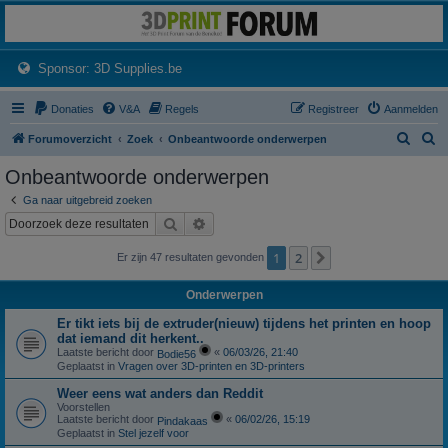
3dprintforum
Het 3D print forum van de Benelux na de sluiting van 3dprintforum.nl
(Opens a new tab)
Sponsor: 3D Supplies.be
Donaties
V&A
Regels
Registreer
Aanmelden
Z
Z
Forumoverzicht
Zoek
Onbeantwoorde onderwerpen
o
o
Onbeantwoorde onderwerpen
e
e
Ga naar uitgebreid zoeken
k
k
Zoek
Uitgebreid zoeken
1
2
Volgende
Er zijn 47 resultaten gevonden
Onderwerpen
Er tikt iets bij de extruder(nieuw) tijdens het printen en hoop
dat iemand dit herkent..
Laatste bericht door
«
06/03/26, 21:40
Bodie56
Geplaatst in
Vragen over 3D-printen en 3D-printers
Weer eens wat anders dan Reddit
Voorstellen
Laatste bericht door
«
06/02/26, 15:19
Pindakaas
Geplaatst in
Stel jezelf voor