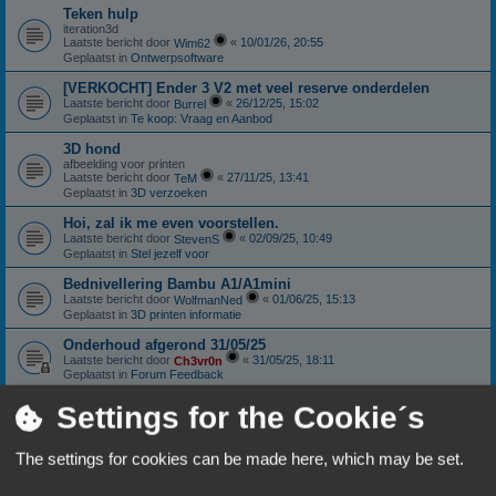
Teken hulp
iteration3d
Laatste bericht door
«
10/01/26, 20:55
Wim62
Geplaatst in
Ontwerpsoftware
[VERKOCHT] Ender 3 V2 met veel reserve onderdelen
Laatste bericht door
«
26/12/25, 15:02
Burrel
Geplaatst in
Te koop: Vraag en Aanbod
3D hond
afbeelding voor printen
Laatste bericht door
«
27/11/25, 13:41
TeM
Geplaatst in
3D verzoeken
Hoi, zal ik me even voorstellen.
Laatste bericht door
«
02/09/25, 10:49
StevenS
Geplaatst in
Stel jezelf voor
Bednivellering Bambu A1/A1mini
Laatste bericht door
«
01/06/25, 15:13
WolfmanNed
Geplaatst in
3D printen informatie
Onderhoud afgerond 31/05/25
Laatste bericht door
«
31/05/25, 18:11
Ch3vr0n
Geplaatst in
Forum Feedback
Sunlu S4: Nieuwstaat
Settings for the Cookie´s
Laatste bericht door
«
11/01/25, 18:06
Ch3vr0n
Geplaatst in
Te koop: Vraag en Aanbod
The settings for cookies can be made here, which may be set.
Anycubic Viper extruder.
Laatste bericht door
«
10/10/24, 18:59
Patricki