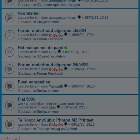
Laatste bericht door
«
05/07/24, 13:50
AmorphousPlastic
Geplaatst in
3D-printer specifieke vragen
Voorstellen
Laatste bericht door
«
05/07/24, 13:18
AmorphousPlastic
Geplaatst in
Stel jezelf voor
Forum onderhoud afgerond 16/6/24
Laatste bericht door
«
16/06/24, 17:24
Ch3vr0n
Geplaatst in
Forum Feedback
Het meisje met de parel
Laatste bericht door
«
05/05/24, 18:29
Frits
Geplaatst in
3D print resultaten
Forum onderhoud afgerond 24/04/24
Laatste bericht door
«
21/04/24, 17:33
Ch3vr0n
Geplaatst in
Forum Feedback
Even voorstellen
Laatste bericht door
«
19/03/24, 16:13
Toledo85
Geplaatst in
Stel jezelf voor
Fiat 500c
wie kan mij helpen met een paar onderdelen
Laatste bericht door
«
18/02/24, 23:15
Akin
Geplaatst in
Stel jezelf voor
Te Koop: AnyCubic Photon M3 Printset
Laatste bericht door
«
09/12/23, 13:15
Ch3vr0n
Geplaatst in
Te koop: Vraag en Aanbod