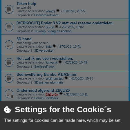
Teken hulp
iteration3d
Laatste bericht door
«
10/01/26, 20:55
Wim62
Geplaatst in
Ontwerpsoftware
[VERKOCHT] Ender 3 V2 met veel reserve onderdelen
Laatste bericht door
«
26/12/25, 15:02
Burrel
Geplaatst in
Te koop: Vraag en Aanbod
3D hond
afbeelding voor printen
Laatste bericht door
«
27/11/25, 13:41
TeM
Geplaatst in
3D verzoeken
Hoi, zal ik me even voorstellen.
Laatste bericht door
«
02/09/25, 10:49
StevenS
Geplaatst in
Stel jezelf voor
Bednivellering Bambu A1/A1mini
Laatste bericht door
«
01/06/25, 15:13
WolfmanNed
Geplaatst in
3D printen informatie
Onderhoud afgerond 31/05/25
Laatste bericht door
«
31/05/25, 18:11
Ch3vr0n
Geplaatst in
Forum Feedback
Sunlu S4: Nieuwstaat
Settings for the Cookie´s
Laatste bericht door
«
11/01/25, 18:06
Ch3vr0n
Geplaatst in
Te koop: Vraag en Aanbod
The settings for cookies can be made here, which may be set.
Anycubic Viper extruder.
Laatste bericht door
«
10/10/24, 18:59
Patricki