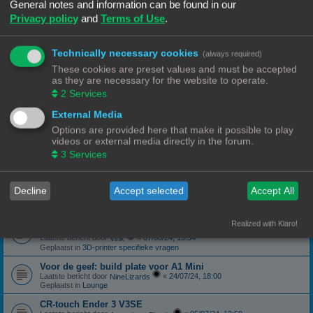
Geplaatst in
3D-printer specifieke vragen
General notes and information can be found in our
Privacy policy
and
Terms of Use
.
canbus (Ebb42/U2C) opgelost probleem
Laatste bericht door
«
04/10/24, 19:48
Hardy
Geplaatst in
Klipper
Technically necessary cookies
(always required)
Forum onderhoud afgerond 08/09/24
phppbb update 3.3.13
These cookies are preset values and must be accepted
Laatste bericht door
«
08/09/24, 13:06
Ch3vr0n
as they are necessary for the website to operate.
Geplaatst in
Forum Feedback
2
Services
3D printer kopen
External Media
Laatste bericht door
«
23/08/24, 09:17
JansC
Geplaatst in
3D-printer specifieke vragen
Options are provided here that make it possible to play
videos or external media directly in the forum.
Moeilijk filament (qua bed adhesie)
Laatste bericht door
«
14/08/24, 16:13
3
Services
NineLizards
Geplaatst in
Filament, pellets en grondstoffen
ROG STRIX Scope DELUXE RGB Toetsenbord
Decline
Accept selected
Accept All
Laatste bericht door
«
12/08/24, 21:04
Ch3vr0n
Geplaatst in
Te koop: Vraag en Aanbod
Ender 3 S1 Pro Preview print afbeelding
Realized with Klaro!
eindelijk een oplossing
Laatste bericht door
«
07/08/24, 15:54
Vink
Geplaatst in
3D-printer specifieke vragen
Voor de geef: build plate voor A1 Mini
Laatste bericht door
«
24/07/24, 18:00
NineLizards
Geplaatst in
Lounge
CR-touch Ender 3 V3SE