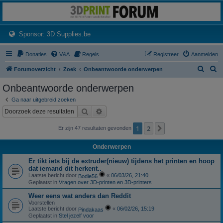
3dprintforum
Het 3D print forum van de Benelux na de sluiting van 3dprintforum.nl
(Opens a new tab)
Sponsor: 3D Supplies.be
Donaties
V&A
Regels
Registreer
Aanmelden
Z
Z
Forumoverzicht
Zoek
Onbeantwoorde onderwerpen
o
o
Onbeantwoorde onderwerpen
e
e
Ga naar uitgebreid zoeken
k
k
Zoek
Uitgebreid zoeken
1
2
Volgende
Er zijn 47 resultaten gevonden
Onderwerpen
Er tikt iets bij de extruder(nieuw) tijdens het printen en hoop
dat iemand dit herkent..
Laatste bericht door
«
06/03/26, 21:40
Bodie56
Geplaatst in
Vragen over 3D-printen en 3D-printers
Weer eens wat anders dan Reddit
Voorstellen
Laatste bericht door
«
06/02/26, 15:19
Pindakaas
Geplaatst in
Stel jezelf voor