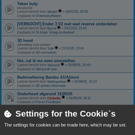
Teken hulp
iteration3d
Laatste bericht door
«
10/01/26, 20:55
Wim62
Geplaatst in
Ontwerpsoftware
[VERKOCHT] Ender 3 V2 met veel reserve onderdelen
Laatste bericht door
«
26/12/25, 15:02
Burrel
Geplaatst in
Te koop: Vraag en Aanbod
3D hond
afbeelding voor printen
Laatste bericht door
«
27/11/25, 13:41
TeM
Geplaatst in
3D verzoeken
Hoi, zal ik me even voorstellen.
Laatste bericht door
«
02/09/25, 10:49
StevenS
Geplaatst in
Stel jezelf voor
Bednivellering Bambu A1/A1mini
Laatste bericht door
«
01/06/25, 15:13
WolfmanNed
Geplaatst in
3D printen informatie
Onderhoud afgerond 31/05/25
Laatste bericht door
«
31/05/25, 18:11
Ch3vr0n
Geplaatst in
Forum Feedback
Sunlu S4: Nieuwstaat
Settings for the Cookie´s
Laatste bericht door
«
11/01/25, 18:06
Ch3vr0n
Geplaatst in
Te koop: Vraag en Aanbod
The settings for cookies can be made here, which may be set.
Anycubic Viper extruder.
Laatste bericht door
«
10/10/24, 18:59
Patricki