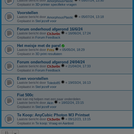
Laatste bericht door
«
05/07/24, 13:50
AmorphousPlastic
Geplaatst in
3D-printer specifieke vragen
Voorstellen
Laatste bericht door
«
05/07/24, 13:18
AmorphousPlastic
Geplaatst in
Stel jezelf voor
Forum onderhoud afgerond 16/6/24
Laatste bericht door
«
16/06/24, 17:24
Ch3vr0n
Geplaatst in
Forum Feedback
Het meisje met de parel
Laatste bericht door
«
05/05/24, 18:29
Frits
Geplaatst in
3D print resultaten
Forum onderhoud afgerond 24/04/24
Laatste bericht door
«
21/04/24, 17:33
Ch3vr0n
Geplaatst in
Forum Feedback
Even voorstellen
Laatste bericht door
«
19/03/24, 16:13
Toledo85
Geplaatst in
Stel jezelf voor
Fiat 500c
wie kan mij helpen met een paar onderdelen
Laatste bericht door
«
18/02/24, 23:15
Akin
Geplaatst in
Stel jezelf voor
Te Koop: AnyCubic Photon M3 Printset
Laatste bericht door
«
09/12/23, 13:15
Ch3vr0n
Geplaatst in
Te koop: Vraag en Aanbod