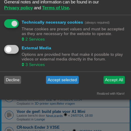
Geplaatst in
3D-printer specifieke vragen
General notes and information can be found in our
Privacy policy
and
Terms of Use
.
canbus (Ebb42/U2C) opgelost probleem
Laatste bericht door
«
04/10/24, 19:48
Hardy
Geplaatst in
Klipper
Technically necessary cookies
(always required)
Forum onderhoud afgerond 08/09/24
phppbb update 3.3.13
These cookies are preset values and must be accepted
Laatste bericht door
«
08/09/24, 13:06
Ch3vr0n
as they are necessary for the website to operate.
Geplaatst in
Forum Feedback
2
Services
3D printer kopen
External Media
Laatste bericht door
«
23/08/24, 09:17
JansC
Geplaatst in
3D-printer specifieke vragen
Options are provided here that make it possible to play
videos or external media directly in the forum.
Moeilijk filament (qua bed adhesie)
Laatste bericht door
«
14/08/24, 16:13
3
Services
NineLizards
Geplaatst in
Filament, pellets en grondstoffen
ROG STRIX Scope DELUXE RGB Toetsenbord
Decline
Accept selected
Accept All
Laatste bericht door
«
12/08/24, 21:04
Ch3vr0n
Geplaatst in
Te koop: Vraag en Aanbod
Ender 3 S1 Pro Preview print afbeelding
Realized with Klaro!
eindelijk een oplossing
Laatste bericht door
«
07/08/24, 15:54
Vink
Geplaatst in
3D-printer specifieke vragen
Voor de geef: build plate voor A1 Mini
Laatste bericht door
«
24/07/24, 18:00
NineLizards
Geplaatst in
Lounge
CR-touch Ender 3 V3SE