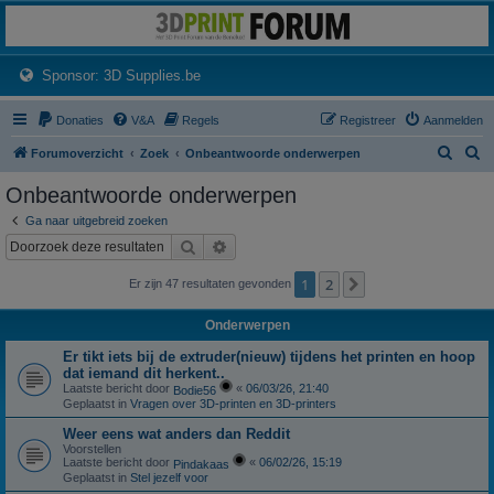
3dprintforum
Het 3D print forum van de Benelux na de sluiting van 3dprintforum.nl
(Opens a new tab)
Sponsor: 3D Supplies.be
Donaties
V&A
Regels
Registreer
Aanmelden
Z
Z
Forumoverzicht
Zoek
Onbeantwoorde onderwerpen
o
o
Onbeantwoorde onderwerpen
e
e
Ga naar uitgebreid zoeken
k
k
Zoek
Uitgebreid zoeken
1
2
Volgende
Er zijn 47 resultaten gevonden
Onderwerpen
Er tikt iets bij de extruder(nieuw) tijdens het printen en hoop
dat iemand dit herkent..
Laatste bericht door
«
06/03/26, 21:40
Bodie56
Geplaatst in
Vragen over 3D-printen en 3D-printers
Weer eens wat anders dan Reddit
Voorstellen
Laatste bericht door
«
06/02/26, 15:19
Pindakaas
Geplaatst in
Stel jezelf voor