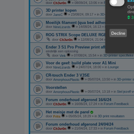
Ext
door
»
08/09/24, 13:06
» in
Forum Feedback
Ch3vr0n
Opt
3D printer kopen
dir
door
»
23/08/24, 09:17
» in
3D-printer specifieke 
JansC
3
Moeilijk filament (qua bed adhesie)
door
»
14/08/24, 16:13
» in
Filament, pellets 
NineLizards
Decline
ROG STRIX Scope DELUXE RGB Toetsenbord
door
»
12/08/24, 21:04
» in
Te koop: Vraag 
Ch3vr0n
Ender 3 S1 Pro Preview print afbeelding
eindelijk een oplossing
door
»
07/08/24, 15:54
» in
3D-printer specifiek
Vink
Voor de geef: build plate voor A1 Mini
door
»
24/07/24, 18:00
» in
Lounge
NineLizards
CR-touch Ender 3 V3SE
door
»
05/07/24, 13:50
» in
3D-printer 
AmorphousPlastic
Voorstellen
door
»
05/07/24, 13:18
» in
Stel jezelf 
AmorphousPlastic
Forum onderhoud afgerond 16/6/24
door
»
16/06/24, 17:24
» in
Forum Feedback
Ch3vr0n
Het meisje met de parel
door
»
05/05/24, 18:29
» in
3D print resultaten
Frits
Forum onderhoud afgerond 24/04/24
door
»
21/04/24, 17:33
» in
Forum Feedback
Ch3vr0n