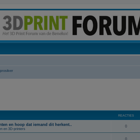
prosilver
REACTIES
rinten en hoop dat iemand dit herkent..
R
0
en en 3D-printers
e
R
0