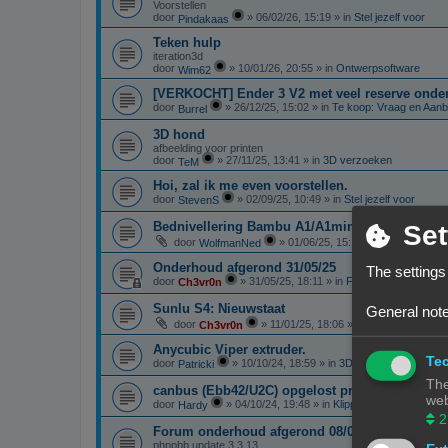
Voorstellen
door
»
06/02/26, 15:19
» in
Stel jezelf voor
Pindakaas
Teken hulp
iteration3d
door
»
10/01/26, 20:55
» in
Ontwerpsoftware
Wim62
[VERKOCHT] Ender 3 V2 met veel reserve onde
door
»
26/12/25, 15:02
» in
Te koop: Vraag en Aan
Burrel
3D hond
afbeelding voor printen
door
»
27/11/25, 13:41
» in
3D verzoeken
TeM
Hoi, zal ik me even voorstellen.
door
»
02/09/25, 10:49
» in
Stel jezelf voor
StevenS
Bednivellering Bambu A1/A1mini
Set
door
»
01/06/25, 15:13
» in
3D printen in
WolfmanNed
Onderhoud afgerond 31/05/25
The settings
door
»
31/05/25, 18:11
» in
Forum Feedback
Ch3vr0n
Sunlu S4: Nieuwstaat
General note
door
»
11/01/25, 18:06
» in
Te koop: Vraag 
Ch3vr0n
Anycubic Viper extruder.
Tec
door
»
10/10/24, 18:59
» in
3D-printer specifieke 
Patricki
The
canbus (Ebb42/U2C) opgelost probleem
web
door
»
04/10/24, 19:48
» in
Klipper
Hardy
2
Forum onderhoud afgerond 08/09/24
phppbb update 3.3.13