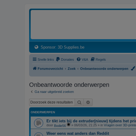
3dprintforum
Het 3D print forum van de Benelux na de sluiting van 3dprintforum.nl
(Opens a new tab)
Sponsor: 3D Supplies.be
Snelle links
Donaties
V&A
Regels
Forumoverzicht
Zoek
Onbeantwoorde onderwerpen
Onbeantwoorde onderwerpen
Ga naar uitgebreid zoeken
Zoek
Uitgebreid zoeken
ONDERWERPEN
Er tikt iets bij de extruder(nieuw) tijdens het p
door
»
06/03/26, 21:25
» in
Vragen over 3D-print
Bodie56
Weer eens wat anders dan Reddit