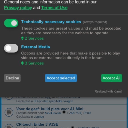
Geplaatst in
3D-printer specifieke vragen
General notes and information can be found in our
Privacy policy
and
Terms of Use
.
canbus (Ebb42/U2C) opgelost probleem
Laatste bericht door
«
04/10/24, 19:48
Hardy
Geplaatst in
Klipper
Technically necessary cookies
(always required)
Forum onderhoud afgerond 08/09/24
phppbb update 3.3.13
These cookies are preset values and must be accepted
Laatste bericht door
«
08/09/24, 13:06
Ch3vr0n
as they are necessary for the website to operate.
Geplaatst in
Forum Feedback
2
Services
3D printer kopen
External Media
Laatste bericht door
«
23/08/24, 09:17
JansC
Geplaatst in
3D-printer specifieke vragen
Options are provided here that make it possible to play
videos or external media directly in the forum.
Moeilijk filament (qua bed adhesie)
Laatste bericht door
«
14/08/24, 16:13
3
Services
NineLizards
Geplaatst in
Filament, pellets en grondstoffen
ROG STRIX Scope DELUXE RGB Toetsenbord
Decline
Accept selected
Accept All
Laatste bericht door
«
12/08/24, 21:04
Ch3vr0n
Geplaatst in
Te koop: Vraag en Aanbod
Ender 3 S1 Pro Preview print afbeelding
Realized with Klaro!
eindelijk een oplossing
Laatste bericht door
«
07/08/24, 15:54
Vink
Geplaatst in
3D-printer specifieke vragen
Voor de geef: build plate voor A1 Mini
Laatste bericht door
«
24/07/24, 18:00
NineLizards
Geplaatst in
Lounge
CR-touch Ender 3 V3SE