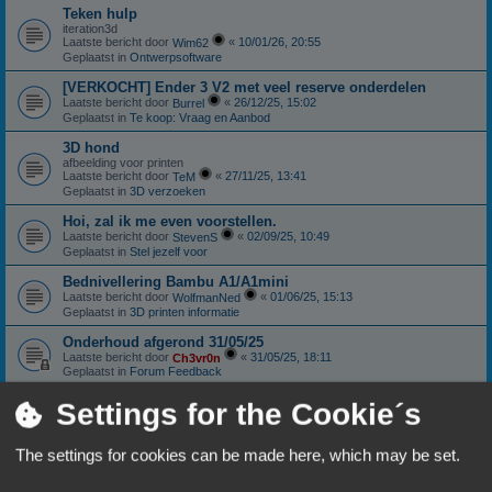
Teken hulp
iteration3d
Laatste bericht door
«
10/01/26, 20:55
Wim62
Geplaatst in
Ontwerpsoftware
[VERKOCHT] Ender 3 V2 met veel reserve onderdelen
Laatste bericht door
«
26/12/25, 15:02
Burrel
Geplaatst in
Te koop: Vraag en Aanbod
3D hond
afbeelding voor printen
Laatste bericht door
«
27/11/25, 13:41
TeM
Geplaatst in
3D verzoeken
Hoi, zal ik me even voorstellen.
Laatste bericht door
«
02/09/25, 10:49
StevenS
Geplaatst in
Stel jezelf voor
Bednivellering Bambu A1/A1mini
Laatste bericht door
«
01/06/25, 15:13
WolfmanNed
Geplaatst in
3D printen informatie
Onderhoud afgerond 31/05/25
Laatste bericht door
«
31/05/25, 18:11
Ch3vr0n
Geplaatst in
Forum Feedback
Sunlu S4: Nieuwstaat
Settings for the Cookie´s
Laatste bericht door
«
11/01/25, 18:06
Ch3vr0n
Geplaatst in
Te koop: Vraag en Aanbod
The settings for cookies can be made here, which may be set.
Anycubic Viper extruder.
Laatste bericht door
«
10/10/24, 18:59
Patricki