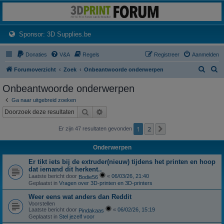
3dprintforum
Het 3D print forum van de Benelux na de sluiting van 3dprintforum.nl
(Opens a new tab)
Sponsor: 3D Supplies.be
Donaties
V&A
Regels
Registreer
Aanmelden
Z
Z
Forumoverzicht
Zoek
Onbeantwoorde onderwerpen
o
o
Onbeantwoorde onderwerpen
e
e
Ga naar uitgebreid zoeken
k
k
Zoek
Uitgebreid zoeken
1
2
Volgende
Er zijn 47 resultaten gevonden
Onderwerpen
Er tikt iets bij de extruder(nieuw) tijdens het printen en hoop
dat iemand dit herkent..
Laatste bericht door
«
06/03/26, 21:40
Bodie56
Geplaatst in
Vragen over 3D-printen en 3D-printers
Weer eens wat anders dan Reddit
Voorstellen
Laatste bericht door
«
06/02/26, 15:19
Pindakaas
Geplaatst in
Stel jezelf voor