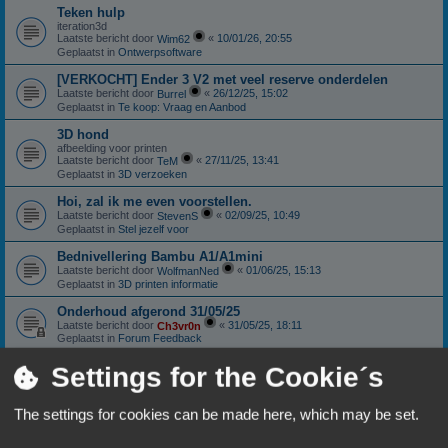
Teken hulp
iteration3d
Laatste bericht door
«
10/01/26, 20:55
Wim62
Geplaatst in
Ontwerpsoftware
[VERKOCHT] Ender 3 V2 met veel reserve onderdelen
Laatste bericht door
«
26/12/25, 15:02
Burrel
Geplaatst in
Te koop: Vraag en Aanbod
3D hond
afbeelding voor printen
Laatste bericht door
«
27/11/25, 13:41
TeM
Geplaatst in
3D verzoeken
Hoi, zal ik me even voorstellen.
Laatste bericht door
«
02/09/25, 10:49
StevenS
Geplaatst in
Stel jezelf voor
Bednivellering Bambu A1/A1mini
Laatste bericht door
«
01/06/25, 15:13
WolfmanNed
Geplaatst in
3D printen informatie
Onderhoud afgerond 31/05/25
Laatste bericht door
«
31/05/25, 18:11
Ch3vr0n
Geplaatst in
Forum Feedback
Sunlu S4: Nieuwstaat
Settings for the Cookie´s
Laatste bericht door
«
11/01/25, 18:06
Ch3vr0n
Geplaatst in
Te koop: Vraag en Aanbod
The settings for cookies can be made here, which may be set.
Anycubic Viper extruder.
Laatste bericht door
«
10/10/24, 18:59
Patricki