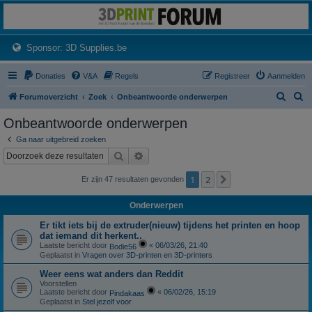
3dprintforum
Het 3D print forum van de Benelux na de sluiting van 3dprintforum.nl
(Opens a new tab)
Sponsor: 3D Supplies.be
Donaties
V&A
Regels
Registreer
Aanmelden
Z
Z
Forumoverzicht
Zoek
Onbeantwoorde onderwerpen
o
o
Onbeantwoorde onderwerpen
e
e
Ga naar uitgebreid zoeken
k
k
Zoek
Uitgebreid zoeken
1
2
Volgende
Er zijn 47 resultaten gevonden
Onderwerpen
Er tikt iets bij de extruder(nieuw) tijdens het printen en hoop
dat iemand dit herkent..
Laatste bericht door
«
06/03/26, 21:40
Bodie56
Geplaatst in
Vragen over 3D-printen en 3D-printers
Weer eens wat anders dan Reddit
Voorstellen
Laatste bericht door
«
06/02/26, 15:19
Pindakaas
Geplaatst in
Stel jezelf voor