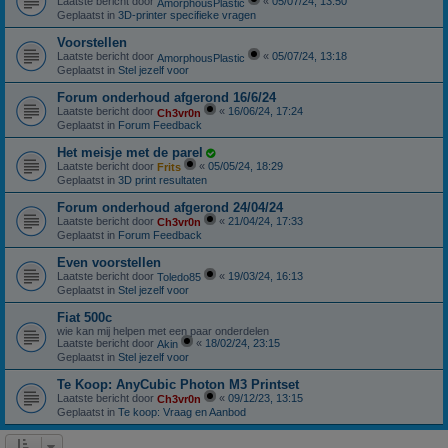
Laatste bericht door
«
05/07/24, 13:50
AmorphousPlastic
Geplaatst in
3D-printer specifieke vragen
Voorstellen
Laatste bericht door
«
05/07/24, 13:18
AmorphousPlastic
Geplaatst in
Stel jezelf voor
Forum onderhoud afgerond 16/6/24
Laatste bericht door
«
16/06/24, 17:24
Ch3vr0n
Geplaatst in
Forum Feedback
Het meisje met de parel
Laatste bericht door
«
05/05/24, 18:29
Frits
Geplaatst in
3D print resultaten
Forum onderhoud afgerond 24/04/24
Laatste bericht door
«
21/04/24, 17:33
Ch3vr0n
Geplaatst in
Forum Feedback
Even voorstellen
Laatste bericht door
«
19/03/24, 16:13
Toledo85
Geplaatst in
Stel jezelf voor
Fiat 500c
wie kan mij helpen met een paar onderdelen
Laatste bericht door
«
18/02/24, 23:15
Akin
Geplaatst in
Stel jezelf voor
Te Koop: AnyCubic Photon M3 Printset
Laatste bericht door
«
09/12/23, 13:15
Ch3vr0n
Geplaatst in
Te koop: Vraag en Aanbod