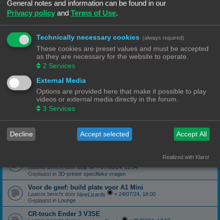
Geplaatst in
3D-printer specifieke vragen
General notes and information can be found in our
Privacy policy
and
Terms of Use
.
canbus (Ebb42/U2C) opgelost probleem
Laatste bericht door
«
04/10/24, 19:48
Hardy
Geplaatst in
Klipper
Technically necessary cookies
(always required)
Forum onderhoud afgerond 08/09/24
phppbb update 3.3.13
These cookies are preset values and must be accepted
Laatste bericht door
«
08/09/24, 13:06
Ch3vr0n
as they are necessary for the website to operate.
Geplaatst in
Forum Feedback
2
Services
3D printer kopen
External Media
Laatste bericht door
«
23/08/24, 09:17
JansC
Geplaatst in
3D-printer specifieke vragen
Options are provided here that make it possible to play
videos or external media directly in the forum.
Moeilijk filament (qua bed adhesie)
Laatste bericht door
«
14/08/24, 16:13
3
Services
NineLizards
Geplaatst in
Filament, pellets en grondstoffen
ROG STRIX Scope DELUXE RGB Toetsenbord
Decline
Accept selected
Accept All
Laatste bericht door
«
12/08/24, 21:04
Ch3vr0n
Geplaatst in
Te koop: Vraag en Aanbod
Ender 3 S1 Pro Preview print afbeelding
Realized with Klaro!
eindelijk een oplossing
Laatste bericht door
«
07/08/24, 15:54
Vink
Geplaatst in
3D-printer specifieke vragen
Voor de geef: build plate voor A1 Mini
Laatste bericht door
«
24/07/24, 18:00
NineLizards
Geplaatst in
Lounge
CR-touch Ender 3 V3SE