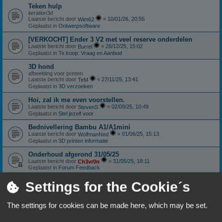
Teken hulp
iteration3d
Laatste bericht door
«
10/01/26, 20:55
Wim62
Geplaatst in
Ontwerpsoftware
[VERKOCHT] Ender 3 V2 met veel reserve onderdelen
Laatste bericht door
«
26/12/25, 15:02
Burrel
Geplaatst in
Te koop: Vraag en Aanbod
3D hond
afbeelding voor printen
Laatste bericht door
«
27/11/25, 13:41
TeM
Geplaatst in
3D verzoeken
Hoi, zal ik me even voorstellen.
Laatste bericht door
«
02/09/25, 10:49
StevenS
Geplaatst in
Stel jezelf voor
Bednivellering Bambu A1/A1mini
Laatste bericht door
«
01/06/25, 15:13
WolfmanNed
Geplaatst in
3D printen informatie
Onderhoud afgerond 31/05/25
Laatste bericht door
«
31/05/25, 18:11
Ch3vr0n
Geplaatst in
Forum Feedback
Sunlu S4: Nieuwstaat
Settings for the Cookie´s
Laatste bericht door
«
11/01/25, 18:06
Ch3vr0n
Geplaatst in
Te koop: Vraag en Aanbod
The settings for cookies can be made here, which may be set.
Anycubic Viper extruder.
Laatste bericht door
«
10/10/24, 18:59
Patricki