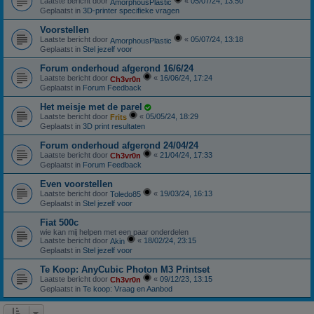
Laatste bericht door
«
05/07/24, 13:50
AmorphousPlastic
Geplaatst in
3D-printer specifieke vragen
Voorstellen
Laatste bericht door
«
05/07/24, 13:18
AmorphousPlastic
Geplaatst in
Stel jezelf voor
Forum onderhoud afgerond 16/6/24
Laatste bericht door
«
16/06/24, 17:24
Ch3vr0n
Geplaatst in
Forum Feedback
Het meisje met de parel
Laatste bericht door
«
05/05/24, 18:29
Frits
Geplaatst in
3D print resultaten
Forum onderhoud afgerond 24/04/24
Laatste bericht door
«
21/04/24, 17:33
Ch3vr0n
Geplaatst in
Forum Feedback
Even voorstellen
Laatste bericht door
«
19/03/24, 16:13
Toledo85
Geplaatst in
Stel jezelf voor
Fiat 500c
wie kan mij helpen met een paar onderdelen
Laatste bericht door
«
18/02/24, 23:15
Akin
Geplaatst in
Stel jezelf voor
Te Koop: AnyCubic Photon M3 Printset
Laatste bericht door
«
09/12/23, 13:15
Ch3vr0n
Geplaatst in
Te koop: Vraag en Aanbod