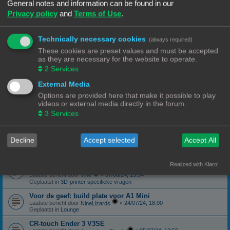
Geplaatst in
3D-printer specifieke vragen
General notes and information can be found in our
Privacy policy
and
Terms of Use
.
canbus (Ebb42/U2C) opgelost probleem
Laatste bericht door
«
04/10/24, 19:48
Hardy
Geplaatst in
Klipper
Technically necessary cookies
(always required)
Forum onderhoud afgerond 08/09/24
phppbb update 3.3.13
These cookies are preset values and must be accepted
Laatste bericht door
«
08/09/24, 13:06
Ch3vr0n
as they are necessary for the website to operate.
Geplaatst in
Forum Feedback
2
Services
3D printer kopen
External Media
Laatste bericht door
«
23/08/24, 09:17
JansC
Geplaatst in
3D-printer specifieke vragen
Options are provided here that make it possible to play
videos or external media directly in the forum.
Moeilijk filament (qua bed adhesie)
Laatste bericht door
«
14/08/24, 16:13
3
Services
NineLizards
Geplaatst in
Filament, pellets en grondstoffen
ROG STRIX Scope DELUXE RGB Toetsenbord
Decline
Accept selected
Accept All
Laatste bericht door
«
12/08/24, 21:04
Ch3vr0n
Geplaatst in
Te koop: Vraag en Aanbod
Ender 3 S1 Pro Preview print afbeelding
Realized with Klaro!
eindelijk een oplossing
Laatste bericht door
«
07/08/24, 15:54
Vink
Geplaatst in
3D-printer specifieke vragen
Voor de geef: build plate voor A1 Mini
Laatste bericht door
«
24/07/24, 18:00
NineLizards
Geplaatst in
Lounge
CR-touch Ender 3 V3SE