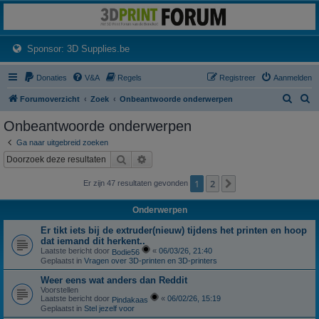
3dprintforum
Het 3D print forum van de Benelux na de sluiting van 3dprintforum.nl
(Opens a new tab)
Sponsor: 3D Supplies.be
Donaties
V&A
Regels
Registreer
Aanmelden
Z
Z
Forumoverzicht
Zoek
Onbeantwoorde onderwerpen
o
o
Onbeantwoorde onderwerpen
e
e
Ga naar uitgebreid zoeken
k
k
Zoek
Uitgebreid zoeken
1
2
Volgende
Er zijn 47 resultaten gevonden
Onderwerpen
Er tikt iets bij de extruder(nieuw) tijdens het printen en hoop
dat iemand dit herkent..
Laatste bericht door
«
06/03/26, 21:40
Bodie56
Geplaatst in
Vragen over 3D-printen en 3D-printers
Weer eens wat anders dan Reddit
Voorstellen
Laatste bericht door
«
06/02/26, 15:19
Pindakaas
Geplaatst in
Stel jezelf voor