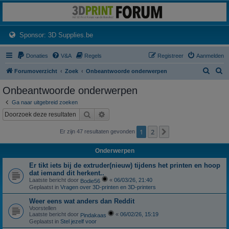
3dprintforum
Het 3D print forum van de Benelux na de sluiting van 3dprintforum.nl
(Opens a new tab)
Sponsor: 3D Supplies.be
Donaties
V&A
Regels
Registreer
Aanmelden
Z
Z
Forumoverzicht
Zoek
Onbeantwoorde onderwerpen
o
o
Onbeantwoorde onderwerpen
e
e
Ga naar uitgebreid zoeken
k
k
Zoek
Uitgebreid zoeken
1
2
Volgende
Er zijn 47 resultaten gevonden
Onderwerpen
Er tikt iets bij de extruder(nieuw) tijdens het printen en hoop
dat iemand dit herkent..
Laatste bericht door
«
06/03/26, 21:40
Bodie56
Geplaatst in
Vragen over 3D-printen en 3D-printers
Weer eens wat anders dan Reddit
Voorstellen
Laatste bericht door
«
06/02/26, 15:19
Pindakaas
Geplaatst in
Stel jezelf voor