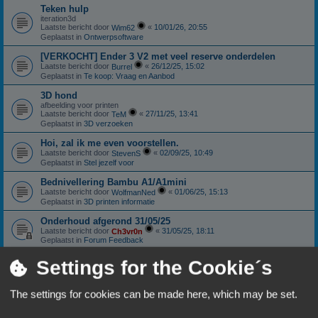
Teken hulp
iteration3d
Laatste bericht door
«
10/01/26, 20:55
Wim62
Geplaatst in
Ontwerpsoftware
[VERKOCHT] Ender 3 V2 met veel reserve onderdelen
Laatste bericht door
«
26/12/25, 15:02
Burrel
Geplaatst in
Te koop: Vraag en Aanbod
3D hond
afbeelding voor printen
Laatste bericht door
«
27/11/25, 13:41
TeM
Geplaatst in
3D verzoeken
Hoi, zal ik me even voorstellen.
Laatste bericht door
«
02/09/25, 10:49
StevenS
Geplaatst in
Stel jezelf voor
Bednivellering Bambu A1/A1mini
Laatste bericht door
«
01/06/25, 15:13
WolfmanNed
Geplaatst in
3D printen informatie
Onderhoud afgerond 31/05/25
Laatste bericht door
«
31/05/25, 18:11
Ch3vr0n
Geplaatst in
Forum Feedback
Sunlu S4: Nieuwstaat
Settings for the Cookie´s
Laatste bericht door
«
11/01/25, 18:06
Ch3vr0n
Geplaatst in
Te koop: Vraag en Aanbod
The settings for cookies can be made here, which may be set.
Anycubic Viper extruder.
Laatste bericht door
«
10/10/24, 18:59
Patricki