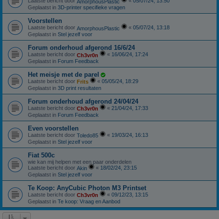
Laatste bericht door
«
05/07/24, 13:50
AmorphousPlastic
Geplaatst in
3D-printer specifieke vragen
Voorstellen
Laatste bericht door
«
05/07/24, 13:18
AmorphousPlastic
Geplaatst in
Stel jezelf voor
Forum onderhoud afgerond 16/6/24
Laatste bericht door
«
16/06/24, 17:24
Ch3vr0n
Geplaatst in
Forum Feedback
Het meisje met de parel
Laatste bericht door
«
05/05/24, 18:29
Frits
Geplaatst in
3D print resultaten
Forum onderhoud afgerond 24/04/24
Laatste bericht door
«
21/04/24, 17:33
Ch3vr0n
Geplaatst in
Forum Feedback
Even voorstellen
Laatste bericht door
«
19/03/24, 16:13
Toledo85
Geplaatst in
Stel jezelf voor
Fiat 500c
wie kan mij helpen met een paar onderdelen
Laatste bericht door
«
18/02/24, 23:15
Akin
Geplaatst in
Stel jezelf voor
Te Koop: AnyCubic Photon M3 Printset
Laatste bericht door
«
09/12/23, 13:15
Ch3vr0n
Geplaatst in
Te koop: Vraag en Aanbod