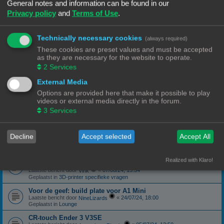
Geplaatst in
3D-printer specifieke vragen
General notes and information can be found in our
Privacy policy
and
Terms of Use
.
canbus (Ebb42/U2C) opgelost probleem
Laatste bericht door
«
04/10/24, 19:48
Hardy
Geplaatst in
Klipper
Technically necessary cookies
(always required)
Forum onderhoud afgerond 08/09/24
phppbb update 3.3.13
These cookies are preset values and must be accepted
Laatste bericht door
«
08/09/24, 13:06
Ch3vr0n
as they are necessary for the website to operate.
Geplaatst in
Forum Feedback
2
Services
3D printer kopen
External Media
Laatste bericht door
«
23/08/24, 09:17
JansC
Geplaatst in
3D-printer specifieke vragen
Options are provided here that make it possible to play
videos or external media directly in the forum.
Moeilijk filament (qua bed adhesie)
Laatste bericht door
«
14/08/24, 16:13
3
Services
NineLizards
Geplaatst in
Filament, pellets en grondstoffen
ROG STRIX Scope DELUXE RGB Toetsenbord
Decline
Accept selected
Accept All
Laatste bericht door
«
12/08/24, 21:04
Ch3vr0n
Geplaatst in
Te koop: Vraag en Aanbod
Ender 3 S1 Pro Preview print afbeelding
Realized with Klaro!
eindelijk een oplossing
Laatste bericht door
«
07/08/24, 15:54
Vink
Geplaatst in
3D-printer specifieke vragen
Voor de geef: build plate voor A1 Mini
Laatste bericht door
«
24/07/24, 18:00
NineLizards
Geplaatst in
Lounge
CR-touch Ender 3 V3SE