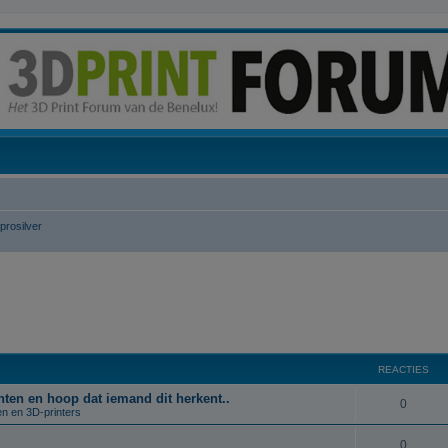
prosilver
REACTIES
rinten en hoop dat iemand dit herkent..
R
0
en en 3D-printers
e
R
0