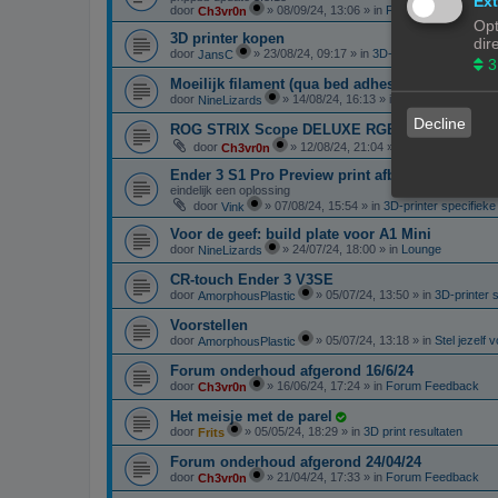
Ext
door
»
08/09/24, 13:06
» in
Forum Feedback
Ch3vr0n
Opt
3D printer kopen
dir
door
»
23/08/24, 09:17
» in
3D-printer specifieke 
JansC
3
Moeilijk filament (qua bed adhesie)
door
»
14/08/24, 16:13
» in
Filament, pellets 
NineLizards
Decline
ROG STRIX Scope DELUXE RGB Toetsenbord
door
»
12/08/24, 21:04
» in
Te koop: Vraag 
Ch3vr0n
Ender 3 S1 Pro Preview print afbeelding
eindelijk een oplossing
door
»
07/08/24, 15:54
» in
3D-printer specifiek
Vink
Voor de geef: build plate voor A1 Mini
door
»
24/07/24, 18:00
» in
Lounge
NineLizards
CR-touch Ender 3 V3SE
door
»
05/07/24, 13:50
» in
3D-printer 
AmorphousPlastic
Voorstellen
door
»
05/07/24, 13:18
» in
Stel jezelf 
AmorphousPlastic
Forum onderhoud afgerond 16/6/24
door
»
16/06/24, 17:24
» in
Forum Feedback
Ch3vr0n
Het meisje met de parel
door
»
05/05/24, 18:29
» in
3D print resultaten
Frits
Forum onderhoud afgerond 24/04/24
door
»
21/04/24, 17:33
» in
Forum Feedback
Ch3vr0n