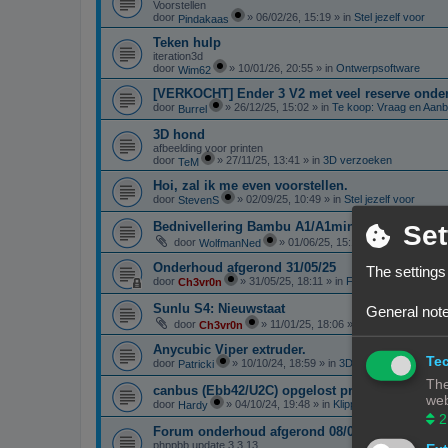
Voorstellen
door
»
06/02/26, 15:19
» in
Stel jezelf voor
Pindakaas
Teken hulp
iteration3d
door
»
10/01/26, 20:55
» in
Ontwerpsoftware
Wim62
[VERKOCHT] Ender 3 V2 met veel reserve onde
door
»
26/12/25, 15:02
» in
Te koop: Vraag en Aan
Burrel
3D hond
afbeelding voor printen
door
»
27/11/25, 13:41
» in
3D verzoeken
TeM
Hoi, zal ik me even voorstellen.
door
»
02/09/25, 10:49
» in
Stel jezelf voor
StevenS
Bednivellering Bambu A1/A1mini
Set
door
»
01/06/25, 15:13
» in
3D printen in
WolfmanNed
Onderhoud afgerond 31/05/25
The settings
door
»
31/05/25, 18:11
» in
Forum Feedback
Ch3vr0n
Sunlu S4: Nieuwstaat
General note
door
»
11/01/25, 18:06
» in
Te koop: Vraag 
Ch3vr0n
Anycubic Viper extruder.
Tec
door
»
10/10/24, 18:59
» in
3D-printer specifieke 
Patricki
The
canbus (Ebb42/U2C) opgelost probleem
web
door
»
04/10/24, 19:48
» in
Klipper
Hardy
2
Forum onderhoud afgerond 08/09/24
phppbb update 3.3.13