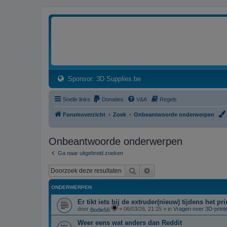
3dprintforum
Het 3D print forum van de Benelux na de sluiting van 3dprintforum.nl
(Opens a new tab)
Sponsor: 3D Supplies.be
Snelle links
Donaties
V&A
Regels
Forumoverzicht
Zoek
Onbeantwoorde onderwerpen
Onbeantwoorde onderwerpen
Ga naar uitgebreid zoeken
Zoek
Uitgebreid zoeken
ONDERWERPEN
Er tikt iets bij de extruder(nieuw) tijdens het p
door
»
06/03/26, 21:25
» in
Vragen over 3D-print
Bodie56
Weer eens wat anders dan Reddit