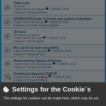
Teken hulp
iteration3d
Laatste bericht door
«
10/01/26, 20:55
Wim62
Geplaatst in
Ontwerpsoftware
[VERKOCHT] Ender 3 V2 met veel reserve onderdelen
Laatste bericht door
«
26/12/25, 15:02
Burrel
Geplaatst in
Te koop: Vraag en Aanbod
3D hond
afbeelding voor printen
Laatste bericht door
«
27/11/25, 13:41
TeM
Geplaatst in
3D verzoeken
Hoi, zal ik me even voorstellen.
Laatste bericht door
«
02/09/25, 10:49
StevenS
Geplaatst in
Stel jezelf voor
Bednivellering Bambu A1/A1mini
Laatste bericht door
«
01/06/25, 15:13
WolfmanNed
Geplaatst in
3D printen informatie
Onderhoud afgerond 31/05/25
Laatste bericht door
«
31/05/25, 18:11
Ch3vr0n
Geplaatst in
Forum Feedback
Sunlu S4: Nieuwstaat
Settings for the Cookie´s
Laatste bericht door
«
11/01/25, 18:06
Ch3vr0n
Geplaatst in
Te koop: Vraag en Aanbod
The settings for cookies can be made here, which may be set.
Anycubic Viper extruder.
Laatste bericht door
«
10/10/24, 18:59
Patricki