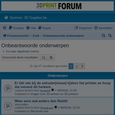
3dprintforum
Het 3D print forum van de Benelux na de sluiting van 3dprintforum.nl
(Opens a new tab)
Sponsor: 3D Supplies.be
Donaties
V&A
Regels
Registreer
Aanmelden
Z
Z
Forumoverzicht
Zoek
Onbeantwoorde onderwerpen
o
o
Onbeantwoorde onderwerpen
e
e
Ga naar uitgebreid zoeken
k
k
Zoek
Uitgebreid zoeken
1
2
Volgende
Er zijn 47 resultaten gevonden
Onderwerpen
Er tikt iets bij de extruder(nieuw) tijdens het printen en hoop
dat iemand dit herkent..
Laatste bericht door
«
06/03/26, 21:40
Bodie56
Geplaatst in
Vragen over 3D-printen en 3D-printers
Weer eens wat anders dan Reddit
Voorstellen
Laatste bericht door
«
06/02/26, 15:19
Pindakaas
Geplaatst in
Stel jezelf voor