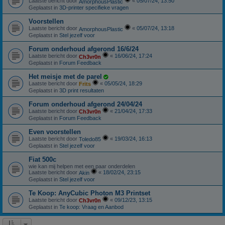
Laatste bericht door
«
05/07/24, 13:50
AmorphousPlastic
Geplaatst in
3D-printer specifieke vragen
Voorstellen
Laatste bericht door
«
05/07/24, 13:18
AmorphousPlastic
Geplaatst in
Stel jezelf voor
Forum onderhoud afgerond 16/6/24
Laatste bericht door
«
16/06/24, 17:24
Ch3vr0n
Geplaatst in
Forum Feedback
Het meisje met de parel
Laatste bericht door
«
05/05/24, 18:29
Frits
Geplaatst in
3D print resultaten
Forum onderhoud afgerond 24/04/24
Laatste bericht door
«
21/04/24, 17:33
Ch3vr0n
Geplaatst in
Forum Feedback
Even voorstellen
Laatste bericht door
«
19/03/24, 16:13
Toledo85
Geplaatst in
Stel jezelf voor
Fiat 500c
wie kan mij helpen met een paar onderdelen
Laatste bericht door
«
18/02/24, 23:15
Akin
Geplaatst in
Stel jezelf voor
Te Koop: AnyCubic Photon M3 Printset
Laatste bericht door
«
09/12/23, 13:15
Ch3vr0n
Geplaatst in
Te koop: Vraag en Aanbod