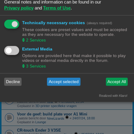
Geplaatst in
3D-printer specifieke vragen
General notes and information can be found in our
Privacy policy
and
Terms of Use
.
canbus (Ebb42/U2C) opgelost probleem
Laatste bericht door
«
04/10/24, 19:48
Hardy
Geplaatst in
Klipper
Technically necessary cookies
(always required)
Forum onderhoud afgerond 08/09/24
phppbb update 3.3.13
These cookies are preset values and must be accepted
Laatste bericht door
«
08/09/24, 13:06
Ch3vr0n
as they are necessary for the website to operate.
Geplaatst in
Forum Feedback
2
Services
3D printer kopen
External Media
Laatste bericht door
«
23/08/24, 09:17
JansC
Geplaatst in
3D-printer specifieke vragen
Options are provided here that make it possible to play
videos or external media directly in the forum.
Moeilijk filament (qua bed adhesie)
Laatste bericht door
«
14/08/24, 16:13
3
Services
NineLizards
Geplaatst in
Filament, pellets en grondstoffen
ROG STRIX Scope DELUXE RGB Toetsenbord
Decline
Accept selected
Accept All
Laatste bericht door
«
12/08/24, 21:04
Ch3vr0n
Geplaatst in
Te koop: Vraag en Aanbod
Ender 3 S1 Pro Preview print afbeelding
Realized with Klaro!
eindelijk een oplossing
Laatste bericht door
«
07/08/24, 15:54
Vink
Geplaatst in
3D-printer specifieke vragen
Voor de geef: build plate voor A1 Mini
Laatste bericht door
«
24/07/24, 18:00
NineLizards
Geplaatst in
Lounge
CR-touch Ender 3 V3SE