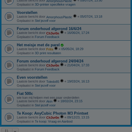
Laatste bericht door
«
05/07/24, 13:50
AmorphousPlastic
Geplaatst in
3D-printer specifieke vragen
Voorstellen
Laatste bericht door
«
05/07/24, 13:18
AmorphousPlastic
Geplaatst in
Stel jezelf voor
Forum onderhoud afgerond 16/6/24
Laatste bericht door
«
16/06/24, 17:24
Ch3vr0n
Geplaatst in
Forum Feedback
Het meisje met de parel
Laatste bericht door
«
05/05/24, 18:29
Frits
Geplaatst in
3D print resultaten
Forum onderhoud afgerond 24/04/24
Laatste bericht door
«
21/04/24, 17:33
Ch3vr0n
Geplaatst in
Forum Feedback
Even voorstellen
Laatste bericht door
«
19/03/24, 16:13
Toledo85
Geplaatst in
Stel jezelf voor
Fiat 500c
wie kan mij helpen met een paar onderdelen
Laatste bericht door
«
18/02/24, 23:15
Akin
Geplaatst in
Stel jezelf voor
Te Koop: AnyCubic Photon M3 Printset
Laatste bericht door
«
09/12/23, 13:15
Ch3vr0n
Geplaatst in
Te koop: Vraag en Aanbod