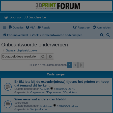
3dprintforum
Het 3D print forum van de Benelux na de sluiting van 3dprintforum.nl
(Opens a new tab)
Sponsor: 3D Supplies.be
Donaties
V&A
Regels
Registreer
Aanmelden
Z
Z
Forumoverzicht
Zoek
Onbeantwoorde onderwerpen
o
o
Onbeantwoorde onderwerpen
e
e
Ga naar uitgebreid zoeken
k
k
Zoek
Uitgebreid zoeken
1
2
Volgende
Er zijn 47 resultaten gevonden
Onderwerpen
Er tikt iets bij de extruder(nieuw) tijdens het printen en hoop
dat iemand dit herkent..
Laatste bericht door
«
06/03/26, 21:40
Bodie56
Geplaatst in
Vragen over 3D-printen en 3D-printers
Weer eens wat anders dan Reddit
Voorstellen
Laatste bericht door
«
06/02/26, 15:19
Pindakaas
Geplaatst in
Stel jezelf voor