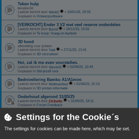
Teken hulp
iteration3d
Laatste bericht door
«
10/01/26, 20:55
Wim62
Geplaatst in
Ontwerpsoftware
[VERKOCHT] Ender 3 V2 met veel reserve onderdelen
Laatste bericht door
«
26/12/25, 15:02
Burrel
Geplaatst in
Te koop: Vraag en Aanbod
3D hond
afbeelding voor printen
Laatste bericht door
«
27/11/25, 13:41
TeM
Geplaatst in
3D verzoeken
Hoi, zal ik me even voorstellen.
Laatste bericht door
«
02/09/25, 10:49
StevenS
Geplaatst in
Stel jezelf voor
Bednivellering Bambu A1/A1mini
Laatste bericht door
«
01/06/25, 15:13
WolfmanNed
Geplaatst in
3D printen informatie
Onderhoud afgerond 31/05/25
Laatste bericht door
«
31/05/25, 18:11
Ch3vr0n
Geplaatst in
Forum Feedback
Sunlu S4: Nieuwstaat
Settings for the Cookie´s
Laatste bericht door
«
11/01/25, 18:06
Ch3vr0n
Geplaatst in
Te koop: Vraag en Aanbod
The settings for cookies can be made here, which may be set.
Anycubic Viper extruder.
Laatste bericht door
«
10/10/24, 18:59
Patricki