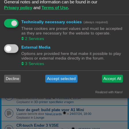
Geplaatst in
3D-printer specifieke vragen
General notes and information can be found in our
Privacy policy
and
Terms of Use
.
canbus (Ebb42/U2C) opgelost probleem
Laatste bericht door
«
04/10/24, 19:48
Hardy
Geplaatst in
Klipper
Technically necessary cookies
(always required)
Forum onderhoud afgerond 08/09/24
phppbb update 3.3.13
These cookies are preset values and must be accepted
Laatste bericht door
«
08/09/24, 13:06
Ch3vr0n
as they are necessary for the website to operate.
Geplaatst in
Forum Feedback
2
Services
3D printer kopen
External Media
Laatste bericht door
«
23/08/24, 09:17
JansC
Geplaatst in
3D-printer specifieke vragen
Options are provided here that make it possible to play
videos or external media directly in the forum.
Moeilijk filament (qua bed adhesie)
Laatste bericht door
«
14/08/24, 16:13
3
Services
NineLizards
Geplaatst in
Filament, pellets en grondstoffen
ROG STRIX Scope DELUXE RGB Toetsenbord
Decline
Accept selected
Accept All
Laatste bericht door
«
12/08/24, 21:04
Ch3vr0n
Geplaatst in
Te koop: Vraag en Aanbod
Ender 3 S1 Pro Preview print afbeelding
Realized with Klaro!
eindelijk een oplossing
Laatste bericht door
«
07/08/24, 15:54
Vink
Geplaatst in
3D-printer specifieke vragen
Voor de geef: build plate voor A1 Mini
Laatste bericht door
«
24/07/24, 18:00
NineLizards
Geplaatst in
Lounge
CR-touch Ender 3 V3SE