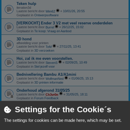
Teken hulp
iteration3d
Laatste bericht door
«
10/01/26, 20:55
Wim62
Geplaatst in
Ontwerpsoftware
[VERKOCHT] Ender 3 V2 met veel reserve onderdelen
Laatste bericht door
«
26/12/25, 15:02
Burrel
Geplaatst in
Te koop: Vraag en Aanbod
3D hond
afbeelding voor printen
Laatste bericht door
«
27/11/25, 13:41
TeM
Geplaatst in
3D verzoeken
Hoi, zal ik me even voorstellen.
Laatste bericht door
«
02/09/25, 10:49
StevenS
Geplaatst in
Stel jezelf voor
Bednivellering Bambu A1/A1mini
Laatste bericht door
«
01/06/25, 15:13
WolfmanNed
Geplaatst in
3D printen informatie
Onderhoud afgerond 31/05/25
Laatste bericht door
«
31/05/25, 18:11
Ch3vr0n
Geplaatst in
Forum Feedback
Sunlu S4: Nieuwstaat
Settings for the Cookie´s
Laatste bericht door
«
11/01/25, 18:06
Ch3vr0n
Geplaatst in
Te koop: Vraag en Aanbod
The settings for cookies can be made here, which may be set.
Anycubic Viper extruder.
Laatste bericht door
«
10/10/24, 18:59
Patricki