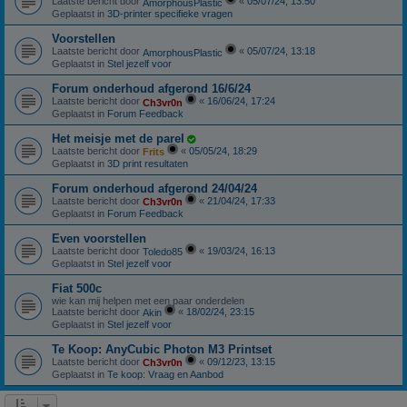
Laatste bericht door
«
05/07/24, 13:50
AmorphousPlastic
Geplaatst in
3D-printer specifieke vragen
Voorstellen
Laatste bericht door
«
05/07/24, 13:18
AmorphousPlastic
Geplaatst in
Stel jezelf voor
Forum onderhoud afgerond 16/6/24
Laatste bericht door
«
16/06/24, 17:24
Ch3vr0n
Geplaatst in
Forum Feedback
Het meisje met de parel
Laatste bericht door
«
05/05/24, 18:29
Frits
Geplaatst in
3D print resultaten
Forum onderhoud afgerond 24/04/24
Laatste bericht door
«
21/04/24, 17:33
Ch3vr0n
Geplaatst in
Forum Feedback
Even voorstellen
Laatste bericht door
«
19/03/24, 16:13
Toledo85
Geplaatst in
Stel jezelf voor
Fiat 500c
wie kan mij helpen met een paar onderdelen
Laatste bericht door
«
18/02/24, 23:15
Akin
Geplaatst in
Stel jezelf voor
Te Koop: AnyCubic Photon M3 Printset
Laatste bericht door
«
09/12/23, 13:15
Ch3vr0n
Geplaatst in
Te koop: Vraag en Aanbod