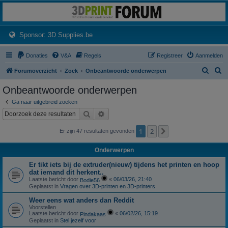
3dprintforum
Het 3D print forum van de Benelux na de sluiting van 3dprintforum.nl
(Opens a new tab)
Sponsor: 3D Supplies.be
Donaties
V&A
Regels
Registreer
Aanmelden
Z
Z
Forumoverzicht
Zoek
Onbeantwoorde onderwerpen
o
o
Onbeantwoorde onderwerpen
e
e
Ga naar uitgebreid zoeken
k
k
Zoek
Uitgebreid zoeken
1
2
Volgende
Er zijn 47 resultaten gevonden
Onderwerpen
Er tikt iets bij de extruder(nieuw) tijdens het printen en hoop
dat iemand dit herkent..
Laatste bericht door
«
06/03/26, 21:40
Bodie56
Geplaatst in
Vragen over 3D-printen en 3D-printers
Weer eens wat anders dan Reddit
Voorstellen
Laatste bericht door
«
06/02/26, 15:19
Pindakaas
Geplaatst in
Stel jezelf voor