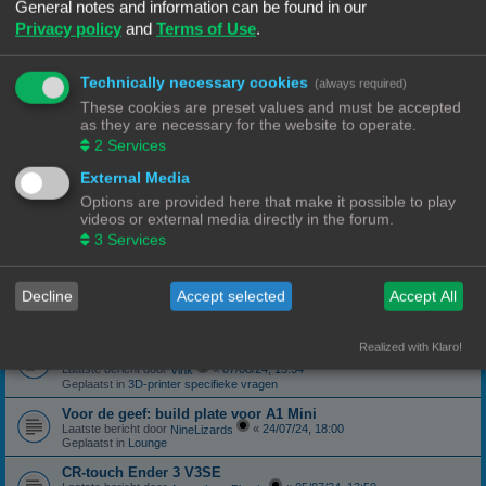
Geplaatst in
3D-printer specifieke vragen
General notes and information can be found in our
Privacy policy
and
Terms of Use
.
canbus (Ebb42/U2C) opgelost probleem
Laatste bericht door
«
04/10/24, 19:48
Hardy
Geplaatst in
Klipper
Technically necessary cookies
(always required)
Forum onderhoud afgerond 08/09/24
phppbb update 3.3.13
These cookies are preset values and must be accepted
Laatste bericht door
«
08/09/24, 13:06
Ch3vr0n
as they are necessary for the website to operate.
Geplaatst in
Forum Feedback
2
Services
3D printer kopen
External Media
Laatste bericht door
«
23/08/24, 09:17
JansC
Geplaatst in
3D-printer specifieke vragen
Options are provided here that make it possible to play
videos or external media directly in the forum.
Moeilijk filament (qua bed adhesie)
Laatste bericht door
«
14/08/24, 16:13
3
Services
NineLizards
Geplaatst in
Filament, pellets en grondstoffen
ROG STRIX Scope DELUXE RGB Toetsenbord
Decline
Accept selected
Accept All
Laatste bericht door
«
12/08/24, 21:04
Ch3vr0n
Geplaatst in
Te koop: Vraag en Aanbod
Ender 3 S1 Pro Preview print afbeelding
Realized with Klaro!
eindelijk een oplossing
Laatste bericht door
«
07/08/24, 15:54
Vink
Geplaatst in
3D-printer specifieke vragen
Voor de geef: build plate voor A1 Mini
Laatste bericht door
«
24/07/24, 18:00
NineLizards
Geplaatst in
Lounge
CR-touch Ender 3 V3SE