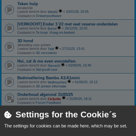
Teken hulp
iteration3d
Laatste bericht door
«
10/01/26, 20:55
Wim62
Geplaatst in
Ontwerpsoftware
[VERKOCHT] Ender 3 V2 met veel reserve onderdelen
Laatste bericht door
«
26/12/25, 15:02
Burrel
Geplaatst in
Te koop: Vraag en Aanbod
3D hond
afbeelding voor printen
Laatste bericht door
«
27/11/25, 13:41
TeM
Geplaatst in
3D verzoeken
Hoi, zal ik me even voorstellen.
Laatste bericht door
«
02/09/25, 10:49
StevenS
Geplaatst in
Stel jezelf voor
Bednivellering Bambu A1/A1mini
Laatste bericht door
«
01/06/25, 15:13
WolfmanNed
Geplaatst in
3D printen informatie
Onderhoud afgerond 31/05/25
Laatste bericht door
«
31/05/25, 18:11
Ch3vr0n
Geplaatst in
Forum Feedback
Sunlu S4: Nieuwstaat
Settings for the Cookie´s
Laatste bericht door
«
11/01/25, 18:06
Ch3vr0n
Geplaatst in
Te koop: Vraag en Aanbod
The settings for cookies can be made here, which may be set.
Anycubic Viper extruder.
Laatste bericht door
«
10/10/24, 18:59
Patricki