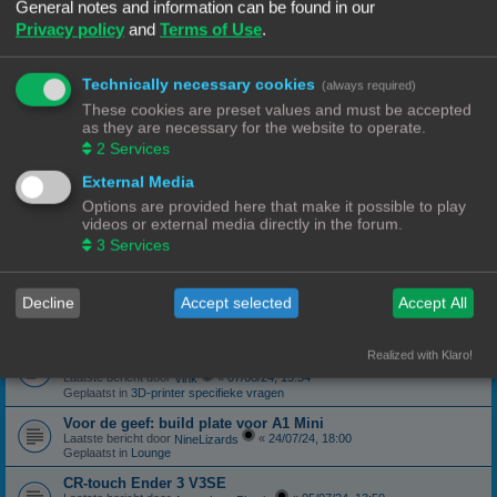
Geplaatst in
3D-printer specifieke vragen
General notes and information can be found in our
Privacy policy
and
Terms of Use
.
canbus (Ebb42/U2C) opgelost probleem
Laatste bericht door
«
04/10/24, 19:48
Hardy
Geplaatst in
Klipper
Technically necessary cookies
(always required)
Forum onderhoud afgerond 08/09/24
phppbb update 3.3.13
These cookies are preset values and must be accepted
Laatste bericht door
«
08/09/24, 13:06
Ch3vr0n
as they are necessary for the website to operate.
Geplaatst in
Forum Feedback
2
Services
3D printer kopen
External Media
Laatste bericht door
«
23/08/24, 09:17
JansC
Geplaatst in
3D-printer specifieke vragen
Options are provided here that make it possible to play
videos or external media directly in the forum.
Moeilijk filament (qua bed adhesie)
Laatste bericht door
«
14/08/24, 16:13
3
Services
NineLizards
Geplaatst in
Filament, pellets en grondstoffen
ROG STRIX Scope DELUXE RGB Toetsenbord
Decline
Accept selected
Accept All
Laatste bericht door
«
12/08/24, 21:04
Ch3vr0n
Geplaatst in
Te koop: Vraag en Aanbod
Ender 3 S1 Pro Preview print afbeelding
Realized with Klaro!
eindelijk een oplossing
Laatste bericht door
«
07/08/24, 15:54
Vink
Geplaatst in
3D-printer specifieke vragen
Voor de geef: build plate voor A1 Mini
Laatste bericht door
«
24/07/24, 18:00
NineLizards
Geplaatst in
Lounge
CR-touch Ender 3 V3SE