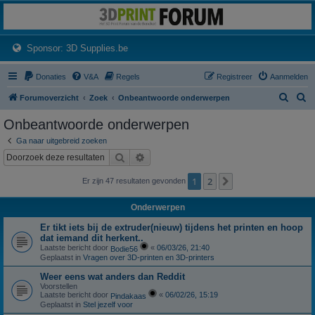
3dprintforum
Het 3D print forum van de Benelux na de sluiting van 3dprintforum.nl
(Opens a new tab)
Sponsor: 3D Supplies.be
Donaties
V&A
Regels
Registreer
Aanmelden
Z
Z
Forumoverzicht
Zoek
Onbeantwoorde onderwerpen
o
o
Onbeantwoorde onderwerpen
e
e
Ga naar uitgebreid zoeken
k
k
Zoek
Uitgebreid zoeken
1
2
Volgende
Er zijn 47 resultaten gevonden
Onderwerpen
Er tikt iets bij de extruder(nieuw) tijdens het printen en hoop
dat iemand dit herkent..
Laatste bericht door
«
06/03/26, 21:40
Bodie56
Geplaatst in
Vragen over 3D-printen en 3D-printers
Weer eens wat anders dan Reddit
Voorstellen
Laatste bericht door
«
06/02/26, 15:19
Pindakaas
Geplaatst in
Stel jezelf voor