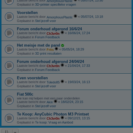
Laatste bericht door
«
05/07/24, 13:50
AmorphousPlastic
Geplaatst in
3D-printer specifieke vragen
Voorstellen
Laatste bericht door
«
05/07/24, 13:18
AmorphousPlastic
Geplaatst in
Stel jezelf voor
Forum onderhoud afgerond 16/6/24
Laatste bericht door
«
16/06/24, 17:24
Ch3vr0n
Geplaatst in
Forum Feedback
Het meisje met de parel
Laatste bericht door
«
05/05/24, 18:29
Frits
Geplaatst in
3D print resultaten
Forum onderhoud afgerond 24/04/24
Laatste bericht door
«
21/04/24, 17:33
Ch3vr0n
Geplaatst in
Forum Feedback
Even voorstellen
Laatste bericht door
«
19/03/24, 16:13
Toledo85
Geplaatst in
Stel jezelf voor
Fiat 500c
wie kan mij helpen met een paar onderdelen
Laatste bericht door
«
18/02/24, 23:15
Akin
Geplaatst in
Stel jezelf voor
Te Koop: AnyCubic Photon M3 Printset
Laatste bericht door
«
09/12/23, 13:15
Ch3vr0n
Geplaatst in
Te koop: Vraag en Aanbod