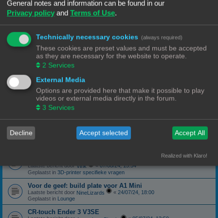
Geplaatst in
3D-printer specifieke vragen
General notes and information can be found in our
Privacy policy
and
Terms of Use
.
canbus (Ebb42/U2C) opgelost probleem
Laatste bericht door
«
04/10/24, 19:48
Hardy
Geplaatst in
Klipper
Technically necessary cookies
(always required)
Forum onderhoud afgerond 08/09/24
phppbb update 3.3.13
These cookies are preset values and must be accepted
Laatste bericht door
«
08/09/24, 13:06
Ch3vr0n
as they are necessary for the website to operate.
Geplaatst in
Forum Feedback
2
Services
3D printer kopen
External Media
Laatste bericht door
«
23/08/24, 09:17
JansC
Geplaatst in
3D-printer specifieke vragen
Options are provided here that make it possible to play
videos or external media directly in the forum.
Moeilijk filament (qua bed adhesie)
Laatste bericht door
«
14/08/24, 16:13
3
Services
NineLizards
Geplaatst in
Filament, pellets en grondstoffen
ROG STRIX Scope DELUXE RGB Toetsenbord
Decline
Accept selected
Accept All
Laatste bericht door
«
12/08/24, 21:04
Ch3vr0n
Geplaatst in
Te koop: Vraag en Aanbod
Ender 3 S1 Pro Preview print afbeelding
Realized with Klaro!
eindelijk een oplossing
Laatste bericht door
«
07/08/24, 15:54
Vink
Geplaatst in
3D-printer specifieke vragen
Voor de geef: build plate voor A1 Mini
Laatste bericht door
«
24/07/24, 18:00
NineLizards
Geplaatst in
Lounge
CR-touch Ender 3 V3SE