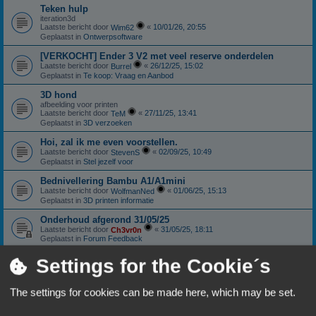
Teken hulp
iteration3d
Laatste bericht door
«
10/01/26, 20:55
Wim62
Geplaatst in
Ontwerpsoftware
[VERKOCHT] Ender 3 V2 met veel reserve onderdelen
Laatste bericht door
«
26/12/25, 15:02
Burrel
Geplaatst in
Te koop: Vraag en Aanbod
3D hond
afbeelding voor printen
Laatste bericht door
«
27/11/25, 13:41
TeM
Geplaatst in
3D verzoeken
Hoi, zal ik me even voorstellen.
Laatste bericht door
«
02/09/25, 10:49
StevenS
Geplaatst in
Stel jezelf voor
Bednivellering Bambu A1/A1mini
Laatste bericht door
«
01/06/25, 15:13
WolfmanNed
Geplaatst in
3D printen informatie
Onderhoud afgerond 31/05/25
Laatste bericht door
«
31/05/25, 18:11
Ch3vr0n
Geplaatst in
Forum Feedback
Sunlu S4: Nieuwstaat
Settings for the Cookie´s
Laatste bericht door
«
11/01/25, 18:06
Ch3vr0n
Geplaatst in
Te koop: Vraag en Aanbod
The settings for cookies can be made here, which may be set.
Anycubic Viper extruder.
Laatste bericht door
«
10/10/24, 18:59
Patricki