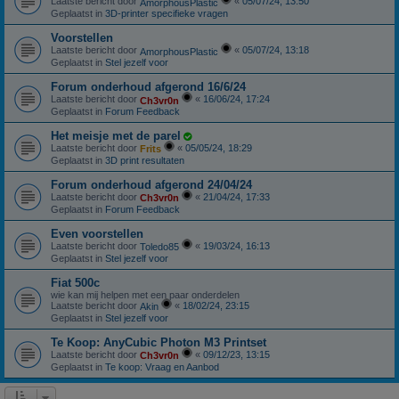
Laatste bericht door
«
05/07/24, 13:50
AmorphousPlastic
Geplaatst in
3D-printer specifieke vragen
Voorstellen
Laatste bericht door
«
05/07/24, 13:18
AmorphousPlastic
Geplaatst in
Stel jezelf voor
Forum onderhoud afgerond 16/6/24
Laatste bericht door
«
16/06/24, 17:24
Ch3vr0n
Geplaatst in
Forum Feedback
Het meisje met de parel
Laatste bericht door
«
05/05/24, 18:29
Frits
Geplaatst in
3D print resultaten
Forum onderhoud afgerond 24/04/24
Laatste bericht door
«
21/04/24, 17:33
Ch3vr0n
Geplaatst in
Forum Feedback
Even voorstellen
Laatste bericht door
«
19/03/24, 16:13
Toledo85
Geplaatst in
Stel jezelf voor
Fiat 500c
wie kan mij helpen met een paar onderdelen
Laatste bericht door
«
18/02/24, 23:15
Akin
Geplaatst in
Stel jezelf voor
Te Koop: AnyCubic Photon M3 Printset
Laatste bericht door
«
09/12/23, 13:15
Ch3vr0n
Geplaatst in
Te koop: Vraag en Aanbod