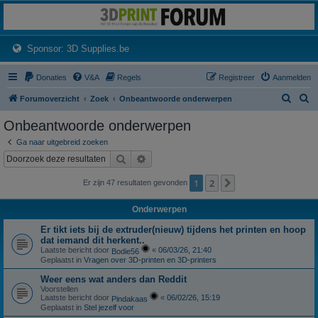
3dprintforum
Het 3D print forum van de Benelux na de sluiting van 3dprintforum.nl
(Opens a new tab)
Sponsor: 3D Supplies.be
Donaties
V&A
Regels
Registreer
Aanmelden
Z
Z
Forumoverzicht
Zoek
Onbeantwoorde onderwerpen
o
o
Onbeantwoorde onderwerpen
e
e
Ga naar uitgebreid zoeken
k
k
Zoek
Uitgebreid zoeken
1
2
Volgende
Er zijn 47 resultaten gevonden
Onderwerpen
Er tikt iets bij de extruder(nieuw) tijdens het printen en hoop
dat iemand dit herkent..
Laatste bericht door
«
06/03/26, 21:40
Bodie56
Geplaatst in
Vragen over 3D-printen en 3D-printers
Weer eens wat anders dan Reddit
Voorstellen
Laatste bericht door
«
06/02/26, 15:19
Pindakaas
Geplaatst in
Stel jezelf voor