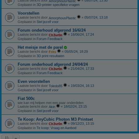
Laatste bericht door
«
05/07/24, 13:50
AmorphousPlastic
Geplaatst in
3D-printer specifieke vragen
Voorstellen
Laatste bericht door
«
05/07/24, 13:18
AmorphousPlastic
Geplaatst in
Stel jezelf voor
Forum onderhoud afgerond 16/6/24
Laatste bericht door
«
16/06/24, 17:24
Ch3vr0n
Geplaatst in
Forum Feedback
Het meisje met de parel
Laatste bericht door
«
05/05/24, 18:29
Frits
Geplaatst in
3D print resultaten
Forum onderhoud afgerond 24/04/24
Laatste bericht door
«
21/04/24, 17:33
Ch3vr0n
Geplaatst in
Forum Feedback
Even voorstellen
Laatste bericht door
«
19/03/24, 16:13
Toledo85
Geplaatst in
Stel jezelf voor
Fiat 500c
wie kan mij helpen met een paar onderdelen
Laatste bericht door
«
18/02/24, 23:15
Akin
Geplaatst in
Stel jezelf voor
Te Koop: AnyCubic Photon M3 Printset
Laatste bericht door
«
09/12/23, 13:15
Ch3vr0n
Geplaatst in
Te koop: Vraag en Aanbod