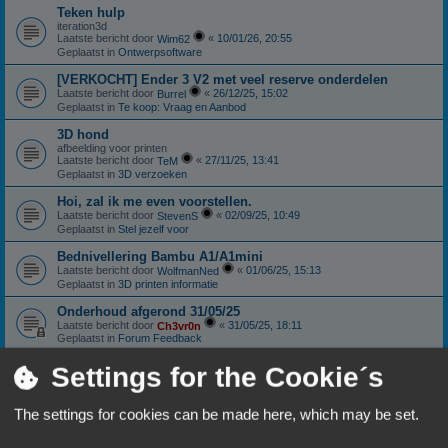
Teken hulp
iteration3d
Laatste bericht door
«
10/01/26, 20:55
Wim62
Geplaatst in
Ontwerpsoftware
[VERKOCHT] Ender 3 V2 met veel reserve onderdelen
Laatste bericht door
«
26/12/25, 15:02
Burrel
Geplaatst in
Te koop: Vraag en Aanbod
3D hond
afbeelding voor printen
Laatste bericht door
«
27/11/25, 13:41
TeM
Geplaatst in
3D verzoeken
Hoi, zal ik me even voorstellen.
Laatste bericht door
«
02/09/25, 10:49
StevenS
Geplaatst in
Stel jezelf voor
Bednivellering Bambu A1/A1mini
Laatste bericht door
«
01/06/25, 15:13
WolfmanNed
Geplaatst in
3D printen informatie
Onderhoud afgerond 31/05/25
Laatste bericht door
«
31/05/25, 18:11
Ch3vr0n
Geplaatst in
Forum Feedback
Sunlu S4: Nieuwstaat
Settings for the Cookie´s
Laatste bericht door
«
11/01/25, 18:06
Ch3vr0n
Geplaatst in
Te koop: Vraag en Aanbod
The settings for cookies can be made here, which may be set.
Anycubic Viper extruder.
Laatste bericht door
«
10/10/24, 18:59
Patricki