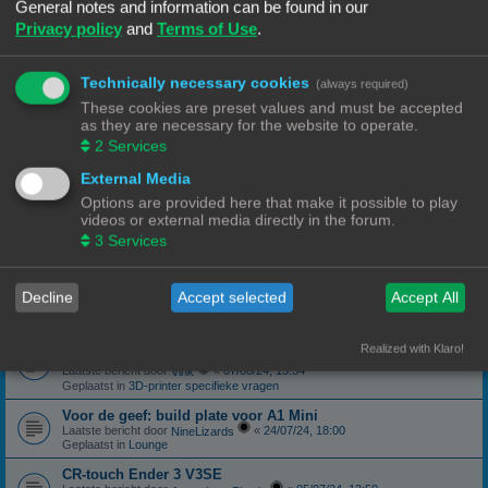
Geplaatst in
3D-printer specifieke vragen
General notes and information can be found in our
Privacy policy
and
Terms of Use
.
canbus (Ebb42/U2C) opgelost probleem
Laatste bericht door
«
04/10/24, 19:48
Hardy
Geplaatst in
Klipper
Technically necessary cookies
(always required)
Forum onderhoud afgerond 08/09/24
phppbb update 3.3.13
These cookies are preset values and must be accepted
Laatste bericht door
«
08/09/24, 13:06
Ch3vr0n
as they are necessary for the website to operate.
Geplaatst in
Forum Feedback
2
Services
3D printer kopen
External Media
Laatste bericht door
«
23/08/24, 09:17
JansC
Geplaatst in
3D-printer specifieke vragen
Options are provided here that make it possible to play
videos or external media directly in the forum.
Moeilijk filament (qua bed adhesie)
Laatste bericht door
«
14/08/24, 16:13
3
Services
NineLizards
Geplaatst in
Filament, pellets en grondstoffen
ROG STRIX Scope DELUXE RGB Toetsenbord
Decline
Accept selected
Accept All
Laatste bericht door
«
12/08/24, 21:04
Ch3vr0n
Geplaatst in
Te koop: Vraag en Aanbod
Ender 3 S1 Pro Preview print afbeelding
Realized with Klaro!
eindelijk een oplossing
Laatste bericht door
«
07/08/24, 15:54
Vink
Geplaatst in
3D-printer specifieke vragen
Voor de geef: build plate voor A1 Mini
Laatste bericht door
«
24/07/24, 18:00
NineLizards
Geplaatst in
Lounge
CR-touch Ender 3 V3SE