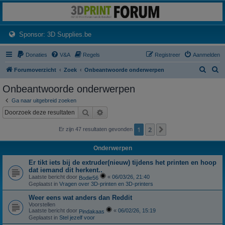
3dprintforum
Het 3D print forum van de Benelux na de sluiting van 3dprintforum.nl
(Opens a new tab)
Sponsor: 3D Supplies.be
Donaties
V&A
Regels
Registreer
Aanmelden
Z
Z
Forumoverzicht
Zoek
Onbeantwoorde onderwerpen
o
o
Onbeantwoorde onderwerpen
e
e
Ga naar uitgebreid zoeken
k
k
Zoek
Uitgebreid zoeken
1
2
Volgende
Er zijn 47 resultaten gevonden
Onderwerpen
Er tikt iets bij de extruder(nieuw) tijdens het printen en hoop
dat iemand dit herkent..
Laatste bericht door
«
06/03/26, 21:40
Bodie56
Geplaatst in
Vragen over 3D-printen en 3D-printers
Weer eens wat anders dan Reddit
Voorstellen
Laatste bericht door
«
06/02/26, 15:19
Pindakaas
Geplaatst in
Stel jezelf voor