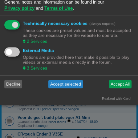
Geplaatst in
3D-printer specifieke vragen
General notes and information can be found in our
Privacy policy
and
Terms of Use
.
canbus (Ebb42/U2C) opgelost probleem
Laatste bericht door
«
04/10/24, 19:48
Hardy
Geplaatst in
Klipper
Technically necessary cookies
(always required)
Forum onderhoud afgerond 08/09/24
phppbb update 3.3.13
These cookies are preset values and must be accepted
Laatste bericht door
«
08/09/24, 13:06
Ch3vr0n
as they are necessary for the website to operate.
Geplaatst in
Forum Feedback
2
Services
3D printer kopen
External Media
Laatste bericht door
«
23/08/24, 09:17
JansC
Geplaatst in
3D-printer specifieke vragen
Options are provided here that make it possible to play
videos or external media directly in the forum.
Moeilijk filament (qua bed adhesie)
Laatste bericht door
«
14/08/24, 16:13
3
Services
NineLizards
Geplaatst in
Filament, pellets en grondstoffen
ROG STRIX Scope DELUXE RGB Toetsenbord
Decline
Accept selected
Accept All
Laatste bericht door
«
12/08/24, 21:04
Ch3vr0n
Geplaatst in
Te koop: Vraag en Aanbod
Ender 3 S1 Pro Preview print afbeelding
Realized with Klaro!
eindelijk een oplossing
Laatste bericht door
«
07/08/24, 15:54
Vink
Geplaatst in
3D-printer specifieke vragen
Voor de geef: build plate voor A1 Mini
Laatste bericht door
«
24/07/24, 18:00
NineLizards
Geplaatst in
Lounge
CR-touch Ender 3 V3SE