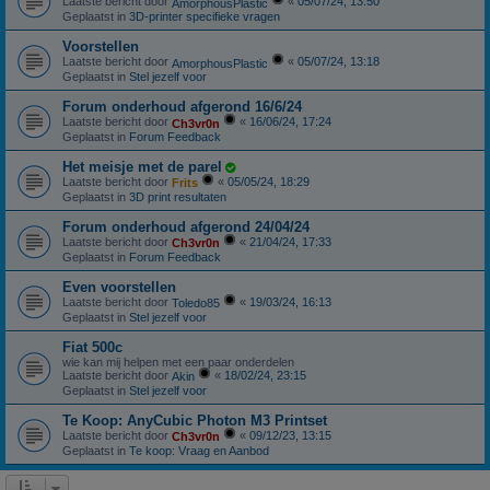
Laatste bericht door
«
05/07/24, 13:50
AmorphousPlastic
Geplaatst in
3D-printer specifieke vragen
Voorstellen
Laatste bericht door
«
05/07/24, 13:18
AmorphousPlastic
Geplaatst in
Stel jezelf voor
Forum onderhoud afgerond 16/6/24
Laatste bericht door
«
16/06/24, 17:24
Ch3vr0n
Geplaatst in
Forum Feedback
Het meisje met de parel
Laatste bericht door
«
05/05/24, 18:29
Frits
Geplaatst in
3D print resultaten
Forum onderhoud afgerond 24/04/24
Laatste bericht door
«
21/04/24, 17:33
Ch3vr0n
Geplaatst in
Forum Feedback
Even voorstellen
Laatste bericht door
«
19/03/24, 16:13
Toledo85
Geplaatst in
Stel jezelf voor
Fiat 500c
wie kan mij helpen met een paar onderdelen
Laatste bericht door
«
18/02/24, 23:15
Akin
Geplaatst in
Stel jezelf voor
Te Koop: AnyCubic Photon M3 Printset
Laatste bericht door
«
09/12/23, 13:15
Ch3vr0n
Geplaatst in
Te koop: Vraag en Aanbod