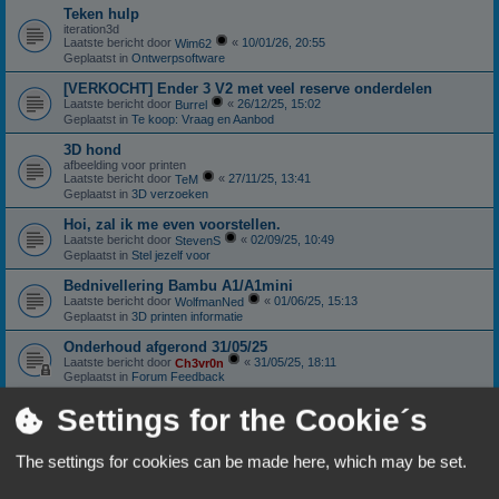
Teken hulp
iteration3d
Laatste bericht door
«
10/01/26, 20:55
Wim62
Geplaatst in
Ontwerpsoftware
[VERKOCHT] Ender 3 V2 met veel reserve onderdelen
Laatste bericht door
«
26/12/25, 15:02
Burrel
Geplaatst in
Te koop: Vraag en Aanbod
3D hond
afbeelding voor printen
Laatste bericht door
«
27/11/25, 13:41
TeM
Geplaatst in
3D verzoeken
Hoi, zal ik me even voorstellen.
Laatste bericht door
«
02/09/25, 10:49
StevenS
Geplaatst in
Stel jezelf voor
Bednivellering Bambu A1/A1mini
Laatste bericht door
«
01/06/25, 15:13
WolfmanNed
Geplaatst in
3D printen informatie
Onderhoud afgerond 31/05/25
Laatste bericht door
«
31/05/25, 18:11
Ch3vr0n
Geplaatst in
Forum Feedback
Sunlu S4: Nieuwstaat
Settings for the Cookie´s
Laatste bericht door
«
11/01/25, 18:06
Ch3vr0n
Geplaatst in
Te koop: Vraag en Aanbod
The settings for cookies can be made here, which may be set.
Anycubic Viper extruder.
Laatste bericht door
«
10/10/24, 18:59
Patricki