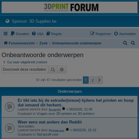
3dprintforum
Het 3D print forum van de Benelux na de sluiting van 3dprintforum.nl
(Opens a new tab)
Sponsor: 3D Supplies.be
Donaties
V&A
Regels
Registreer
Aanmelden
Z
Z
Forumoverzicht
Zoek
Onbeantwoorde onderwerpen
o
o
Onbeantwoorde onderwerpen
e
e
Ga naar uitgebreid zoeken
k
k
Zoek
Uitgebreid zoeken
1
2
Volgende
Er zijn 47 resultaten gevonden
Onderwerpen
Er tikt iets bij de extruder(nieuw) tijdens het printen en hoop
dat iemand dit herkent..
Laatste bericht door
«
06/03/26, 21:40
Bodie56
Geplaatst in
Vragen over 3D-printen en 3D-printers
Weer eens wat anders dan Reddit
Voorstellen
Laatste bericht door
«
06/02/26, 15:19
Pindakaas
Geplaatst in
Stel jezelf voor