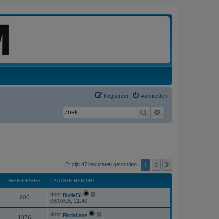
Registreer
Aanmelden
Zoek
Uitgebreid zoeken
1
2
Volgende
Er zijn 47 resultaten gevonden
WEERGAVES
LAATSTE BERICHT
L
door
Bodie56
W
906
a
06/03/26, 21:40
a
e
t
L
door
Pindakaas
W
1076
s