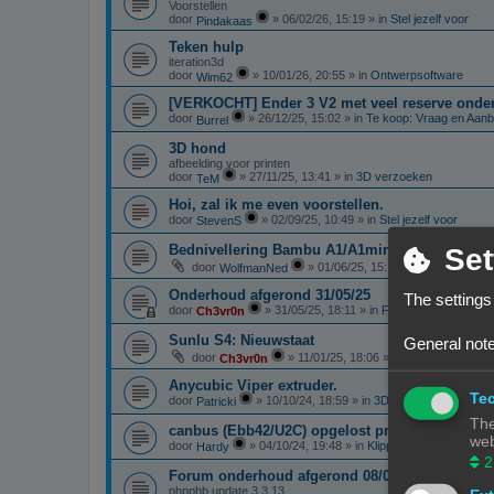
Voorstellen
door
»
06/02/26, 15:19
» in
Stel jezelf voor
Pindakaas
Teken hulp
iteration3d
door
»
10/01/26, 20:55
» in
Ontwerpsoftware
Wim62
[VERKOCHT] Ender 3 V2 met veel reserve onde
door
»
26/12/25, 15:02
» in
Te koop: Vraag en Aan
Burrel
3D hond
afbeelding voor printen
door
»
27/11/25, 13:41
» in
3D verzoeken
TeM
Hoi, zal ik me even voorstellen.
door
»
02/09/25, 10:49
» in
Stel jezelf voor
StevenS
Bednivellering Bambu A1/A1mini
Set
door
»
01/06/25, 15:13
» in
3D printen in
WolfmanNed
Onderhoud afgerond 31/05/25
The settings
door
»
31/05/25, 18:11
» in
Forum Feedback
Ch3vr0n
Sunlu S4: Nieuwstaat
General note
door
»
11/01/25, 18:06
» in
Te koop: Vraag 
Ch3vr0n
Anycubic Viper extruder.
Tec
door
»
10/10/24, 18:59
» in
3D-printer specifieke 
Patricki
The
canbus (Ebb42/U2C) opgelost probleem
web
door
»
04/10/24, 19:48
» in
Klipper
Hardy
2
Forum onderhoud afgerond 08/09/24
phppbb update 3.3.13