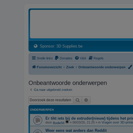
3dprintforum
Het 3D print forum van de Benelux na de sluiting van 3dprintforum.nl
(Opens a new tab)
Sponsor: 3D Supplies.be
Snelle links
Donaties
V&A
Regels
Forumoverzicht
Zoek
Onbeantwoorde onderwerpen
Onbeantwoorde onderwerpen
Ga naar uitgebreid zoeken
Zoek
Uitgebreid zoeken
ONDERWERPEN
Er tikt iets bij de extruder(nieuw) tijdens het p
door
»
06/03/26, 21:25
» in
Vragen over 3D-print
Bodie56
Weer eens wat anders dan Reddit