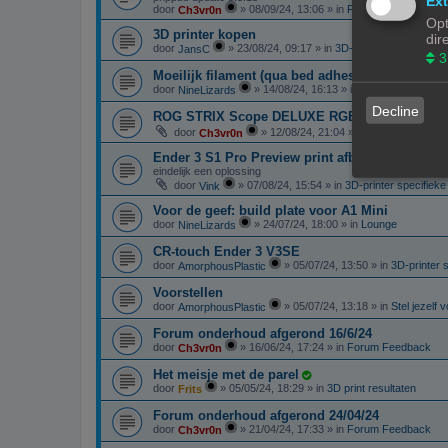
Ext
door
»
08/09/24, 13:06
» in
Forum Feedback
Ch3vr0n
Opt
3D printer kopen
dir
door
»
23/08/24, 09:17
» in
3D-printer specifieke 
JansC
3
Moeilijk filament (qua bed adhesie)
door
»
14/08/24, 16:13
» in
Filament, pellets 
NineLizards
Decline
ROG STRIX Scope DELUXE RGB Toetsenbord
door
»
12/08/24, 21:04
» in
Te koop: Vraag 
Ch3vr0n
Ender 3 S1 Pro Preview print afbeelding
eindelijk een oplossing
door
»
07/08/24, 15:54
» in
3D-printer specifiek
Vink
Voor de geef: build plate voor A1 Mini
door
»
24/07/24, 18:00
» in
Lounge
NineLizards
CR-touch Ender 3 V3SE
door
»
05/07/24, 13:50
» in
3D-printer 
AmorphousPlastic
Voorstellen
door
»
05/07/24, 13:18
» in
Stel jezelf 
AmorphousPlastic
Forum onderhoud afgerond 16/6/24
door
»
16/06/24, 17:24
» in
Forum Feedback
Ch3vr0n
Het meisje met de parel
door
»
05/05/24, 18:29
» in
3D print resultaten
Frits
Forum onderhoud afgerond 24/04/24
door
»
21/04/24, 17:33
» in
Forum Feedback
Ch3vr0n