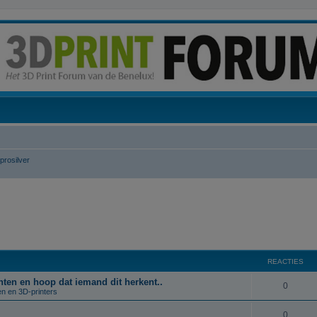
prosilver
REACTIES
rinten en hoop dat iemand dit herkent..
R
0
en en 3D-printers
e
R
0