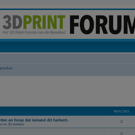
prosilver
REACTIES
rinten en hoop dat iemand dit herkent..
R
0
en en 3D-printers
e
R
0