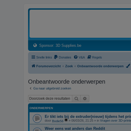
3dprintforum
Het 3D print forum van de Benelux na de sluiting van 3dprintforum.nl
(Opens a new tab)
Sponsor: 3D Supplies.be
Snelle links
Donaties
V&A
Regels
Forumoverzicht
Zoek
Onbeantwoorde onderwerpen
Onbeantwoorde onderwerpen
Ga naar uitgebreid zoeken
Zoek
Uitgebreid zoeken
ONDERWERPEN
Er tikt iets bij de extruder(nieuw) tijdens het p
door
»
06/03/26, 21:25
» in
Vragen over 3D-print
Bodie56
Weer eens wat anders dan Reddit