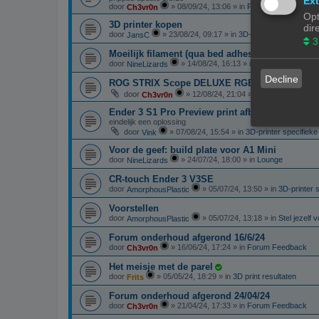
Ext
door
»
08/09/24, 13:06
» in
Forum Feedback
Ch3vr0n
Opt
3D printer kopen
dir
door
»
23/08/24, 09:17
» in
3D-printer specifieke 
JansC
3
Moeilijk filament (qua bed adhesie)
door
»
14/08/24, 16:13
» in
Filament, pellets 
NineLizards
Decline
ROG STRIX Scope DELUXE RGB Toetsenbord
door
»
12/08/24, 21:04
» in
Te koop: Vraag 
Ch3vr0n
Ender 3 S1 Pro Preview print afbeelding
eindelijk een oplossing
door
»
07/08/24, 15:54
» in
3D-printer specifiek
Vink
Voor de geef: build plate voor A1 Mini
door
»
24/07/24, 18:00
» in
Lounge
NineLizards
CR-touch Ender 3 V3SE
door
»
05/07/24, 13:50
» in
3D-printer 
AmorphousPlastic
Voorstellen
door
»
05/07/24, 13:18
» in
Stel jezelf 
AmorphousPlastic
Forum onderhoud afgerond 16/6/24
door
»
16/06/24, 17:24
» in
Forum Feedback
Ch3vr0n
Het meisje met de parel
door
»
05/05/24, 18:29
» in
3D print resultaten
Frits
Forum onderhoud afgerond 24/04/24
door
»
21/04/24, 17:33
» in
Forum Feedback
Ch3vr0n