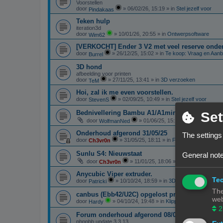
Voorstellen
door
»
06/02/26, 15:19
» in
Stel jezelf voor
Pindakaas
Teken hulp
iteration3d
door
»
10/01/26, 20:55
» in
Ontwerpsoftware
Wim62
[VERKOCHT] Ender 3 V2 met veel reserve onde
door
»
26/12/25, 15:02
» in
Te koop: Vraag en Aan
Burrel
3D hond
afbeelding voor printen
door
»
27/11/25, 13:41
» in
3D verzoeken
TeM
Hoi, zal ik me even voorstellen.
door
»
02/09/25, 10:49
» in
Stel jezelf voor
StevenS
Bednivellering Bambu A1/A1mini
Set
door
»
01/06/25, 15:13
» in
3D printen in
WolfmanNed
Onderhoud afgerond 31/05/25
The settings
door
»
31/05/25, 18:11
» in
Forum Feedback
Ch3vr0n
Sunlu S4: Nieuwstaat
General note
door
»
11/01/25, 18:06
» in
Te koop: Vraag 
Ch3vr0n
Anycubic Viper extruder.
Tec
door
»
10/10/24, 18:59
» in
3D-printer specifieke 
Patricki
The
canbus (Ebb42/U2C) opgelost probleem
web
door
»
04/10/24, 19:48
» in
Klipper
Hardy
2
Forum onderhoud afgerond 08/09/24
phppbb update 3.3.13