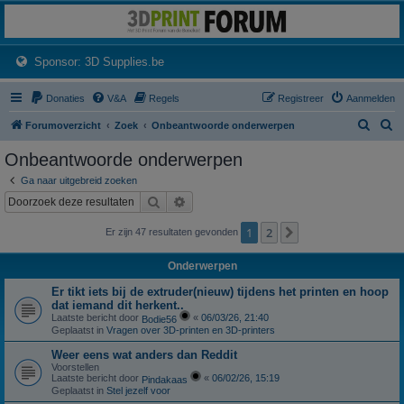
3dprintforum
Het 3D print forum van de Benelux na de sluiting van 3dprintforum.nl
(Opens a new tab)
Sponsor: 3D Supplies.be
Donaties
V&A
Regels
Registreer
Aanmelden
Z
Z
Forumoverzicht
Zoek
Onbeantwoorde onderwerpen
o
o
Onbeantwoorde onderwerpen
e
e
Ga naar uitgebreid zoeken
k
k
Zoek
Uitgebreid zoeken
1
2
Volgende
Er zijn 47 resultaten gevonden
Onderwerpen
Er tikt iets bij de extruder(nieuw) tijdens het printen en hoop
dat iemand dit herkent..
Laatste bericht door
«
06/03/26, 21:40
Bodie56
Geplaatst in
Vragen over 3D-printen en 3D-printers
Weer eens wat anders dan Reddit
Voorstellen
Laatste bericht door
«
06/02/26, 15:19
Pindakaas
Geplaatst in
Stel jezelf voor