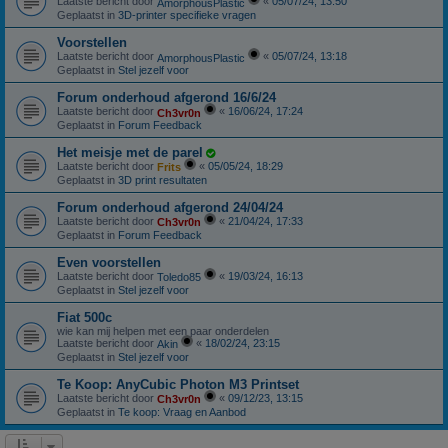
Laatste bericht door
«
05/07/24, 13:50
AmorphousPlastic
Geplaatst in
3D-printer specifieke vragen
Voorstellen
Laatste bericht door
«
05/07/24, 13:18
AmorphousPlastic
Geplaatst in
Stel jezelf voor
Forum onderhoud afgerond 16/6/24
Laatste bericht door
«
16/06/24, 17:24
Ch3vr0n
Geplaatst in
Forum Feedback
Het meisje met de parel
Laatste bericht door
«
05/05/24, 18:29
Frits
Geplaatst in
3D print resultaten
Forum onderhoud afgerond 24/04/24
Laatste bericht door
«
21/04/24, 17:33
Ch3vr0n
Geplaatst in
Forum Feedback
Even voorstellen
Laatste bericht door
«
19/03/24, 16:13
Toledo85
Geplaatst in
Stel jezelf voor
Fiat 500c
wie kan mij helpen met een paar onderdelen
Laatste bericht door
«
18/02/24, 23:15
Akin
Geplaatst in
Stel jezelf voor
Te Koop: AnyCubic Photon M3 Printset
Laatste bericht door
«
09/12/23, 13:15
Ch3vr0n
Geplaatst in
Te koop: Vraag en Aanbod