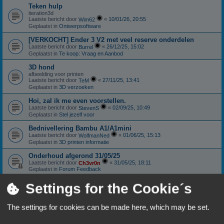
Teken hulp
iteration3d
Laatste bericht door
«
10/01/26, 20:55
Wim62
Geplaatst in
Ontwerpsoftware
[VERKOCHT] Ender 3 V2 met veel reserve onderdelen
Laatste bericht door
«
26/12/25, 15:02
Burrel
Geplaatst in
Te koop: Vraag en Aanbod
3D hond
afbeelding voor printen
Laatste bericht door
«
27/11/25, 13:41
TeM
Geplaatst in
3D verzoeken
Hoi, zal ik me even voorstellen.
Laatste bericht door
«
02/09/25, 10:49
StevenS
Geplaatst in
Stel jezelf voor
Bednivellering Bambu A1/A1mini
Laatste bericht door
«
01/06/25, 15:13
WolfmanNed
Geplaatst in
3D printen informatie
Onderhoud afgerond 31/05/25
Laatste bericht door
«
31/05/25, 18:11
Ch3vr0n
Geplaatst in
Forum Feedback
Sunlu S4: Nieuwstaat
Settings for the Cookie´s
Laatste bericht door
«
11/01/25, 18:06
Ch3vr0n
Geplaatst in
Te koop: Vraag en Aanbod
The settings for cookies can be made here, which may be set.
Anycubic Viper extruder.
Laatste bericht door
«
10/10/24, 18:59
Patricki