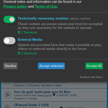
Geplaatst in
3D-printer specifieke vragen
General notes and information can be found in our
Privacy policy
and
Terms of Use
.
canbus (Ebb42/U2C) opgelost probleem
Laatste bericht door
«
04/10/24, 19:48
Hardy
Geplaatst in
Klipper
Technically necessary cookies
(always required)
Forum onderhoud afgerond 08/09/24
phppbb update 3.3.13
These cookies are preset values and must be accepted
Laatste bericht door
«
08/09/24, 13:06
Ch3vr0n
as they are necessary for the website to operate.
Geplaatst in
Forum Feedback
2
Services
3D printer kopen
External Media
Laatste bericht door
«
23/08/24, 09:17
JansC
Geplaatst in
3D-printer specifieke vragen
Options are provided here that make it possible to play
videos or external media directly in the forum.
Moeilijk filament (qua bed adhesie)
Laatste bericht door
«
14/08/24, 16:13
3
Services
NineLizards
Geplaatst in
Filament, pellets en grondstoffen
ROG STRIX Scope DELUXE RGB Toetsenbord
Decline
Accept selected
Accept All
Laatste bericht door
«
12/08/24, 21:04
Ch3vr0n
Geplaatst in
Te koop: Vraag en Aanbod
Ender 3 S1 Pro Preview print afbeelding
Realized with Klaro!
eindelijk een oplossing
Laatste bericht door
«
07/08/24, 15:54
Vink
Geplaatst in
3D-printer specifieke vragen
Voor de geef: build plate voor A1 Mini
Laatste bericht door
«
24/07/24, 18:00
NineLizards
Geplaatst in
Lounge
CR-touch Ender 3 V3SE