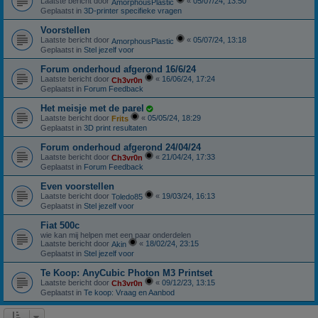
Laatste bericht door
«
05/07/24, 13:50
AmorphousPlastic
Geplaatst in
3D-printer specifieke vragen
Voorstellen
Laatste bericht door
«
05/07/24, 13:18
AmorphousPlastic
Geplaatst in
Stel jezelf voor
Forum onderhoud afgerond 16/6/24
Laatste bericht door
«
16/06/24, 17:24
Ch3vr0n
Geplaatst in
Forum Feedback
Het meisje met de parel
Laatste bericht door
«
05/05/24, 18:29
Frits
Geplaatst in
3D print resultaten
Forum onderhoud afgerond 24/04/24
Laatste bericht door
«
21/04/24, 17:33
Ch3vr0n
Geplaatst in
Forum Feedback
Even voorstellen
Laatste bericht door
«
19/03/24, 16:13
Toledo85
Geplaatst in
Stel jezelf voor
Fiat 500c
wie kan mij helpen met een paar onderdelen
Laatste bericht door
«
18/02/24, 23:15
Akin
Geplaatst in
Stel jezelf voor
Te Koop: AnyCubic Photon M3 Printset
Laatste bericht door
«
09/12/23, 13:15
Ch3vr0n
Geplaatst in
Te koop: Vraag en Aanbod