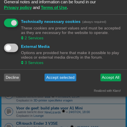
Geplaatst in
3D-printer specifieke vragen
General notes and information can be found in our
Privacy policy
and
Terms of Use
.
canbus (Ebb42/U2C) opgelost probleem
Laatste bericht door
«
04/10/24, 19:48
Hardy
Geplaatst in
Klipper
Technically necessary cookies
(always required)
Forum onderhoud afgerond 08/09/24
phppbb update 3.3.13
These cookies are preset values and must be accepted
Laatste bericht door
«
08/09/24, 13:06
Ch3vr0n
as they are necessary for the website to operate.
Geplaatst in
Forum Feedback
2
Services
3D printer kopen
External Media
Laatste bericht door
«
23/08/24, 09:17
JansC
Geplaatst in
3D-printer specifieke vragen
Options are provided here that make it possible to play
videos or external media directly in the forum.
Moeilijk filament (qua bed adhesie)
Laatste bericht door
«
14/08/24, 16:13
3
Services
NineLizards
Geplaatst in
Filament, pellets en grondstoffen
ROG STRIX Scope DELUXE RGB Toetsenbord
Decline
Accept selected
Accept All
Laatste bericht door
«
12/08/24, 21:04
Ch3vr0n
Geplaatst in
Te koop: Vraag en Aanbod
Ender 3 S1 Pro Preview print afbeelding
Realized with Klaro!
eindelijk een oplossing
Laatste bericht door
«
07/08/24, 15:54
Vink
Geplaatst in
3D-printer specifieke vragen
Voor de geef: build plate voor A1 Mini
Laatste bericht door
«
24/07/24, 18:00
NineLizards
Geplaatst in
Lounge
CR-touch Ender 3 V3SE