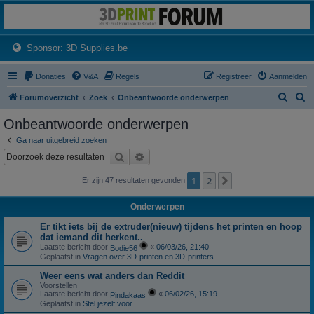
3dprintforum
Het 3D print forum van de Benelux na de sluiting van 3dprintforum.nl
(Opens a new tab)
Sponsor: 3D Supplies.be
Donaties
V&A
Regels
Registreer
Aanmelden
Z
Z
Forumoverzicht
Zoek
Onbeantwoorde onderwerpen
o
o
Onbeantwoorde onderwerpen
e
e
Ga naar uitgebreid zoeken
k
k
Zoek
Uitgebreid zoeken
1
2
Volgende
Er zijn 47 resultaten gevonden
Onderwerpen
Er tikt iets bij de extruder(nieuw) tijdens het printen en hoop
dat iemand dit herkent..
Laatste bericht door
«
06/03/26, 21:40
Bodie56
Geplaatst in
Vragen over 3D-printen en 3D-printers
Weer eens wat anders dan Reddit
Voorstellen
Laatste bericht door
«
06/02/26, 15:19
Pindakaas
Geplaatst in
Stel jezelf voor