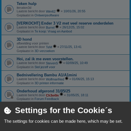
Teken hulp
iteration3d
Laatste bericht door
«
10/01/26, 20:55
Wim62
Geplaatst in
Ontwerpsoftware
[VERKOCHT] Ender 3 V2 met veel reserve onderdelen
Laatste bericht door
«
26/12/25, 15:02
Burrel
Geplaatst in
Te koop: Vraag en Aanbod
3D hond
afbeelding voor printen
Laatste bericht door
«
27/11/25, 13:41
TeM
Geplaatst in
3D verzoeken
Hoi, zal ik me even voorstellen.
Laatste bericht door
«
02/09/25, 10:49
StevenS
Geplaatst in
Stel jezelf voor
Bednivellering Bambu A1/A1mini
Laatste bericht door
«
01/06/25, 15:13
WolfmanNed
Geplaatst in
3D printen informatie
Onderhoud afgerond 31/05/25
Laatste bericht door
«
31/05/25, 18:11
Ch3vr0n
Geplaatst in
Forum Feedback
Sunlu S4: Nieuwstaat
Settings for the Cookie´s
Laatste bericht door
«
11/01/25, 18:06
Ch3vr0n
Geplaatst in
Te koop: Vraag en Aanbod
The settings for cookies can be made here, which may be set.
Anycubic Viper extruder.
Laatste bericht door
«
10/10/24, 18:59
Patricki