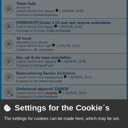
Teken hulp
iteration3d
Laatste bericht door
«
10/01/26, 20:55
Wim62
Geplaatst in
Ontwerpsoftware
[VERKOCHT] Ender 3 V2 met veel reserve onderdelen
Laatste bericht door
«
26/12/25, 15:02
Burrel
Geplaatst in
Te koop: Vraag en Aanbod
3D hond
afbeelding voor printen
Laatste bericht door
«
27/11/25, 13:41
TeM
Geplaatst in
3D verzoeken
Hoi, zal ik me even voorstellen.
Laatste bericht door
«
02/09/25, 10:49
StevenS
Geplaatst in
Stel jezelf voor
Bednivellering Bambu A1/A1mini
Laatste bericht door
«
01/06/25, 15:13
WolfmanNed
Geplaatst in
3D printen informatie
Onderhoud afgerond 31/05/25
Laatste bericht door
«
31/05/25, 18:11
Ch3vr0n
Geplaatst in
Forum Feedback
Sunlu S4: Nieuwstaat
Settings for the Cookie´s
Laatste bericht door
«
11/01/25, 18:06
Ch3vr0n
Geplaatst in
Te koop: Vraag en Aanbod
The settings for cookies can be made here, which may be set.
Anycubic Viper extruder.
Laatste bericht door
«
10/10/24, 18:59
Patricki