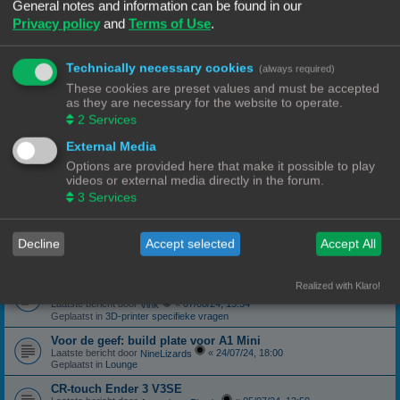
Geplaatst in
3D-printer specifieke vragen
General notes and information can be found in our
Privacy policy
and
Terms of Use
.
canbus (Ebb42/U2C) opgelost probleem
Laatste bericht door
«
04/10/24, 19:48
Hardy
Geplaatst in
Klipper
Technically necessary cookies
(always required)
Forum onderhoud afgerond 08/09/24
phppbb update 3.3.13
These cookies are preset values and must be accepted
Laatste bericht door
«
08/09/24, 13:06
Ch3vr0n
as they are necessary for the website to operate.
Geplaatst in
Forum Feedback
2
Services
3D printer kopen
External Media
Laatste bericht door
«
23/08/24, 09:17
JansC
Geplaatst in
3D-printer specifieke vragen
Options are provided here that make it possible to play
videos or external media directly in the forum.
Moeilijk filament (qua bed adhesie)
Laatste bericht door
«
14/08/24, 16:13
3
Services
NineLizards
Geplaatst in
Filament, pellets en grondstoffen
ROG STRIX Scope DELUXE RGB Toetsenbord
Decline
Accept selected
Accept All
Laatste bericht door
«
12/08/24, 21:04
Ch3vr0n
Geplaatst in
Te koop: Vraag en Aanbod
Ender 3 S1 Pro Preview print afbeelding
Realized with Klaro!
eindelijk een oplossing
Laatste bericht door
«
07/08/24, 15:54
Vink
Geplaatst in
3D-printer specifieke vragen
Voor de geef: build plate voor A1 Mini
Laatste bericht door
«
24/07/24, 18:00
NineLizards
Geplaatst in
Lounge
CR-touch Ender 3 V3SE