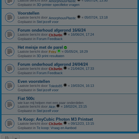
Laatste bericht door
«
05/07/24, 13:50
AmorphousPlastic
Geplaatst in
3D-printer specifieke vragen
Voorstellen
Laatste bericht door
«
05/07/24, 13:18
AmorphousPlastic
Geplaatst in
Stel jezelf voor
Forum onderhoud afgerond 16/6/24
Laatste bericht door
«
16/06/24, 17:24
Ch3vr0n
Geplaatst in
Forum Feedback
Het meisje met de parel
Laatste bericht door
«
05/05/24, 18:29
Frits
Geplaatst in
3D print resultaten
Forum onderhoud afgerond 24/04/24
Laatste bericht door
«
21/04/24, 17:33
Ch3vr0n
Geplaatst in
Forum Feedback
Even voorstellen
Laatste bericht door
«
19/03/24, 16:13
Toledo85
Geplaatst in
Stel jezelf voor
Fiat 500c
wie kan mij helpen met een paar onderdelen
Laatste bericht door
«
18/02/24, 23:15
Akin
Geplaatst in
Stel jezelf voor
Te Koop: AnyCubic Photon M3 Printset
Laatste bericht door
«
09/12/23, 13:15
Ch3vr0n
Geplaatst in
Te koop: Vraag en Aanbod