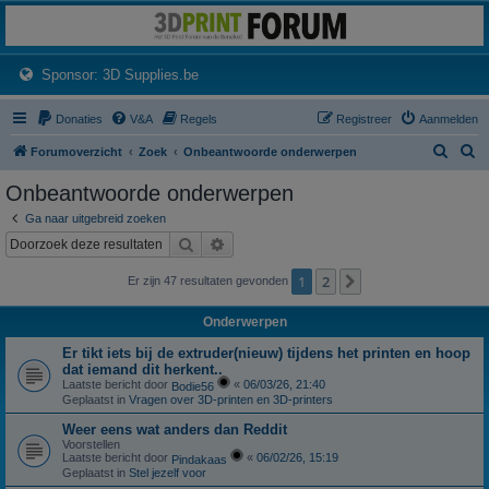
3dprintforum
Het 3D print forum van de Benelux na de sluiting van 3dprintforum.nl
(Opens a new tab)
Sponsor: 3D Supplies.be
Donaties
V&A
Regels
Registreer
Aanmelden
Z
Z
Forumoverzicht
Zoek
Onbeantwoorde onderwerpen
o
o
Onbeantwoorde onderwerpen
e
e
Ga naar uitgebreid zoeken
k
k
Zoek
Uitgebreid zoeken
1
2
Volgende
Er zijn 47 resultaten gevonden
Onderwerpen
Er tikt iets bij de extruder(nieuw) tijdens het printen en hoop
dat iemand dit herkent..
Laatste bericht door
«
06/03/26, 21:40
Bodie56
Geplaatst in
Vragen over 3D-printen en 3D-printers
Weer eens wat anders dan Reddit
Voorstellen
Laatste bericht door
«
06/02/26, 15:19
Pindakaas
Geplaatst in
Stel jezelf voor