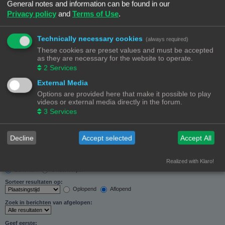
General notes and information can be found in our
Zoeken in forums:
Privacy policy
and
Terms of Use
.
Selecteer het forum of de forums die je wil doorzoeken. Subforums worden automatisch
doorzocht als je “Doorzoek subforums“ hieronder niet uitschakelt.
Technically necessary cookies
(always required)
These cookies are preset values and must be accepted
as they are necessary for the website to operate.
2
Services
External Media
Doorzoek subforums:
Options are provided here that make it possible to play
Ja
Nee
videos or external media directly in the forum.
Zoek in:
3
Services
Alleen berichtonderwerpen en tekst
Alleen tekst
Alleen onderwerptitels
Decline
Accept selected
Accept All
Alleen eerste bericht van onderwerp
Realized with Klaro!
Resultaten weergeven als:
Berichten
Onderwerpen
Sorteer resultaten op:
Oplopend
Aflopend
Zoek in berichten van afgelopen:
Geef eerste: