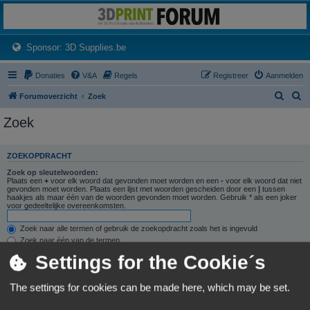
3dprintforum
Het 3D print forum van de Benelux na de sluiting van 3dprintforum.nl
(Opens a new tab)
Sponsor: 3D Supplies.be
Donaties
V&A
Regels
Registreer
Aanmelden
Z
Z
Forumoverzicht
Zoek
o
o
Zoek
e
e
k
k
ZOEKOPDRACHT
Zoek op sleutelwoorden:
Plaats een
+
voor elk woord dat gevonden moet worden en een
-
voor elk woord dat niet
gevonden moet worden. Plaats een lijst met woorden gescheiden door een
|
tussen
haakjes als maar één van de woorden gevonden moet worden. Gebruik * als een joker
voor gedeeltelijke overeenkomsten.
Zoek naar alle termen of gebruik de zoekopdracht zoals het is ingevuld
Zoek naar één van de termen
Settings for the Cookie´s
Zoek naar auteur:
Gebruik * als een joker voor gedeeltelijke overeenkomsten.
The settings for cookies can be made here, which may be set.
ZOEKOPTIES