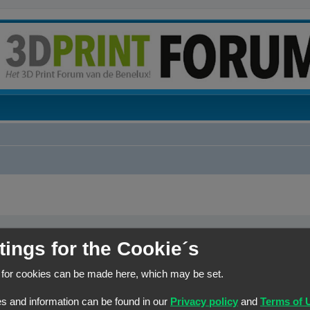
tings for the Cookie´s
elk woord dat niet
Zoek naar alle termen of gebruik de zoekopdracht zoals het is 
r een
|
tussen haakjes
n joker voor
Zoek naar één van de termen
 for cookies can be made here, which may be set.
s and information can be found in our
Privacy policy
and
Terms of 