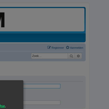
Registreer
Aanmelden
Zoek
Uitgebreid zoeken
ingevuld
Use
.