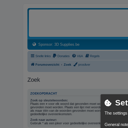
3dprintforum
Het 3D print forum van de Benelux na de sluiting van 3dprintforum.nl
(Opens a new tab)
Sponsor: 3D Supplies.be
Snelle links
Donaties
V&A
Regels
Forumoverzicht
Zoek
prosilver
Zoek
ZOEKOPDRACHT
Set
Zoek op sleutelwoorden:
Plaats een
+
voor elk woord dat gevonden moet worden en een
-
voor 
gevonden moet worden. Plaats een lijst met woorden gescheiden doo
als maar één van de woorden gevonden moet worden. Gebruik * als ee
The settings
gedeeltelijke overeenkomsten.
Zoek naar auteur:
Gebruik * als een joker voor gedeeltelijke overeenkomsten.
General note