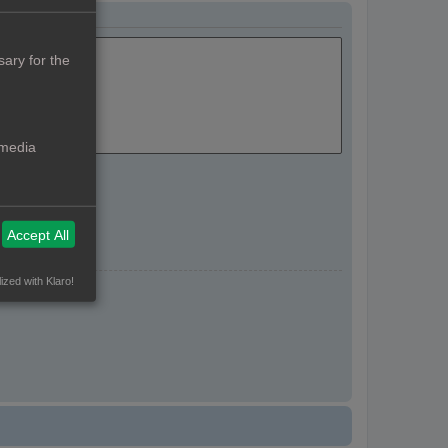
ary for the
 media
Accept All
ized with Klaro!