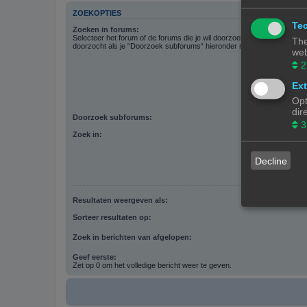
ZOEKOPTIES
Tec
Zoeken in forums:
Selecteer het forum of de forums die je wil doorzoeken. Subforums w
The
doorzocht als je “Doorzoek subforums“ hieronder niet uitschakelt.
web
2
Ext
Opt
dir
Doorzoek subforums:
3
Zoek in:
Decline
Resultaten weergeven als:
Sorteer resultaten op:
Zoek in berichten van afgelopen:
Geef eerste:
Zet op 0 om het volledige bericht weer te geven.