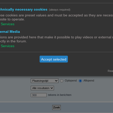
hnically necessary cookies
(always required)
orden automatisch
se cookies are preset values and must be accepted as they are necess
site to operate.
Services
ernal Media
ions are provided here that make it possible to play videos or external
ectly in the forum.
Ja
Nee
Services
Alleen berichtonderwerpen en tekst
Alleen tekst
Alleen onderwerptitels
Accept selected
Alleen eerste bericht van onderwerp
Real
Berichten
Onderwerpen
Oplopend
Aflopend
tekens in berichten