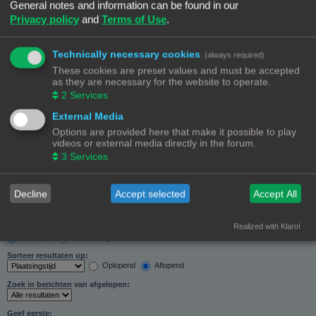
General notes and information can be found in our
Zoeken in forums:
Privacy policy
and
Terms of Use
.
Selecteer het forum of de forums die je wil doorzoeken. Subforums worden automatisch
doorzocht als je “Doorzoek subforums“ hieronder niet uitschakelt.
Technically necessary cookies
(always required)
These cookies are preset values and must be accepted
as they are necessary for the website to operate.
2
Services
External Media
Doorzoek subforums:
Options are provided here that make it possible to play
Ja
Nee
videos or external media directly in the forum.
Zoek in:
3
Services
Alleen berichtonderwerpen en tekst
Alleen tekst
Alleen onderwerptitels
Decline
Accept selected
Accept All
Alleen eerste bericht van onderwerp
Realized with Klaro!
Resultaten weergeven als:
Berichten
Onderwerpen
Sorteer resultaten op:
Oplopend
Aflopend
Zoek in berichten van afgelopen:
Geef eerste: