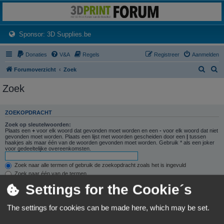
3dprintforum
Het 3D print forum van de Benelux na de sluiting van 3dprintforum.nl
(Opens a new tab)
Sponsor: 3D Supplies.be
Donaties
V&A
Regels
Registreer
Aanmelden
Z
Z
Forumoverzicht
Zoek
o
o
Zoek
e
e
k
k
ZOEKOPDRACHT
Zoek op sleutelwoorden:
Plaats een
+
voor elk woord dat gevonden moet worden en een
-
voor elk woord dat niet
gevonden moet worden. Plaats een lijst met woorden gescheiden door een
|
tussen
haakjes als maar één van de woorden gevonden moet worden. Gebruik * als een joker
voor gedeeltelijke overeenkomsten.
Zoek naar alle termen of gebruik de zoekopdracht zoals het is ingevuld
Zoek naar één van de termen
Settings for the Cookie´s
Zoek naar auteur:
Gebruik * als een joker voor gedeeltelijke overeenkomsten.
The settings for cookies can be made here, which may be set.
ZOEKOPTIES