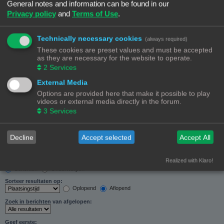
General notes and information can be found in our
Zoeken in forums:
Privacy policy
and
Terms of Use
.
Selecteer het forum of de forums die je wil doorzoeken. Subforums worden automatisch
doorzocht als je “Doorzoek subforums“ hieronder niet uitschakelt.
Technically necessary cookies
(always required)
These cookies are preset values and must be accepted
as they are necessary for the website to operate.
2
Services
External Media
Doorzoek subforums:
Options are provided here that make it possible to play
Ja
Nee
videos or external media directly in the forum.
Zoek in:
3
Services
Alleen berichtonderwerpen en tekst
Alleen tekst
Alleen onderwerptitels
Decline
Accept selected
Accept All
Alleen eerste bericht van onderwerp
Realized with Klaro!
Resultaten weergeven als:
Berichten
Onderwerpen
Sorteer resultaten op:
Oplopend
Aflopend
Zoek in berichten van afgelopen:
Geef eerste: