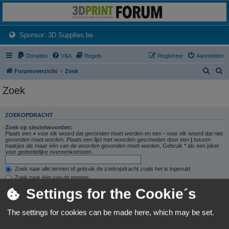
3dprintforum
Het 3D print forum van de Benelux na de sluiting van 3dprintforum.nl
(Opens a new tab)
Sponsor: 3D Supplies.be
Donaties
V&A
Regels
Registreer
Aanmelden
Z
Z
Forumoverzicht
Zoek
o
o
Zoek
e
e
k
k
ZOEKOPDRACHT
Zoek op sleutelwoorden:
Plaats een
+
voor elk woord dat gevonden moet worden en een
-
voor elk woord dat niet
gevonden moet worden. Plaats een lijst met woorden gescheiden door een
|
tussen
haakjes als maar één van de woorden gevonden moet worden. Gebruik * als een joker
voor gedeeltelijke overeenkomsten.
Zoek naar alle termen of gebruik de zoekopdracht zoals het is ingevuld
Zoek naar één van de termen
Settings for the Cookie´s
Zoek naar auteur:
Gebruik * als een joker voor gedeeltelijke overeenkomsten.
The settings for cookies can be made here, which may be set.
ZOEKOPTIES