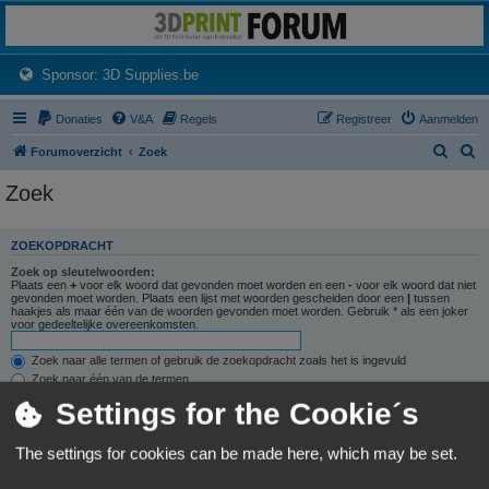
3dprintforum
Het 3D print forum van de Benelux na de sluiting van 3dprintforum.nl
(Opens a new tab)
Sponsor: 3D Supplies.be
Donaties
V&A
Regels
Registreer
Aanmelden
Z
Z
Forumoverzicht
Zoek
o
o
Zoek
e
e
k
k
ZOEKOPDRACHT
Zoek op sleutelwoorden:
Plaats een
+
voor elk woord dat gevonden moet worden en een
-
voor elk woord dat niet
gevonden moet worden. Plaats een lijst met woorden gescheiden door een
|
tussen
haakjes als maar één van de woorden gevonden moet worden. Gebruik * als een joker
voor gedeeltelijke overeenkomsten.
Zoek naar alle termen of gebruik de zoekopdracht zoals het is ingevuld
Zoek naar één van de termen
Settings for the Cookie´s
Zoek naar auteur:
Gebruik * als een joker voor gedeeltelijke overeenkomsten.
The settings for cookies can be made here, which may be set.
ZOEKOPTIES