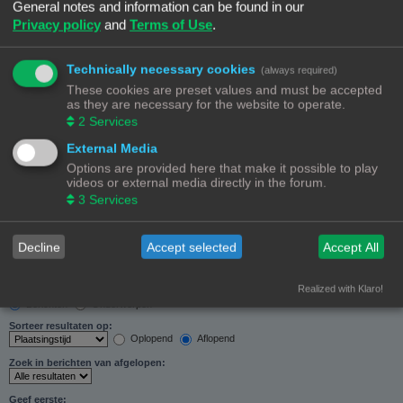
General notes and information can be found in our
Zoeken in forums:
Privacy policy
and
Terms of Use
.
Selecteer het forum of de forums die je wil doorzoeken. Subforums worden automatisch
doorzocht als je “Doorzoek subforums“ hieronder niet uitschakelt.
Technically necessary cookies
(always required)
These cookies are preset values and must be accepted
as they are necessary for the website to operate.
2
Services
External Media
Doorzoek subforums:
Options are provided here that make it possible to play
Ja
Nee
videos or external media directly in the forum.
Zoek in:
3
Services
Alleen berichtonderwerpen en tekst
Alleen tekst
Alleen onderwerptitels
Decline
Accept selected
Accept All
Alleen eerste bericht van onderwerp
Realized with Klaro!
Resultaten weergeven als:
Berichten
Onderwerpen
Sorteer resultaten op:
Oplopend
Aflopend
Zoek in berichten van afgelopen:
Geef eerste: