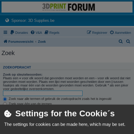
3dprintforum
Het 3D print forum van de Benelux na de sluiting van 3dprintforum.nl
(Opens a new tab)
Sponsor: 3D Supplies.be
Donaties
V&A
Regels
Registreer
Aanmelden
Z
Z
Forumoverzicht
Zoek
o
o
Zoek
e
e
k
k
ZOEKOPDRACHT
Zoek op sleutelwoorden:
Plaats een
+
voor elk woord dat gevonden moet worden en een
-
voor elk woord dat niet
gevonden moet worden. Plaats een lijst met woorden gescheiden door een
|
tussen
haakjes als maar één van de woorden gevonden moet worden. Gebruik * als een joker
voor gedeeltelijke overeenkomsten.
Zoek naar alle termen of gebruik de zoekopdracht zoals het is ingevuld
Zoek naar één van de termen
Settings for the Cookie´s
Zoek naar auteur:
Gebruik * als een joker voor gedeeltelijke overeenkomsten.
The settings for cookies can be made here, which may be set.
ZOEKOPTIES