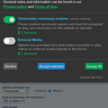
General notes and information can be found in our
Zoeken in forums:
Privacy policy
and
Terms of Use
.
Selecteer het forum of de forums die je wil doorzoeken. Subforums worden automatisch
doorzocht als je “Doorzoek subforums“ hieronder niet uitschakelt.
Technically necessary cookies
(always required)
These cookies are preset values and must be accepted
as they are necessary for the website to operate.
2
Services
External Media
Doorzoek subforums:
Options are provided here that make it possible to play
Ja
Nee
videos or external media directly in the forum.
Zoek in:
3
Services
Alleen berichtonderwerpen en tekst
Alleen tekst
Alleen onderwerptitels
Decline
Accept selected
Accept All
Alleen eerste bericht van onderwerp
Realized with Klaro!
Resultaten weergeven als:
Berichten
Onderwerpen
Sorteer resultaten op:
Oplopend
Aflopend
Zoek in berichten van afgelopen:
Geef eerste: