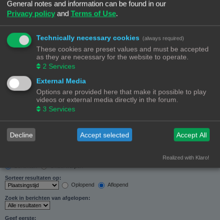
General notes and information can be found in our
Zoeken in forums:
Privacy policy
and
Terms of Use
.
Selecteer het forum of de forums die je wil doorzoeken. Subforums worden automatisch
doorzocht als je “Doorzoek subforums“ hieronder niet uitschakelt.
Technically necessary cookies
(always required)
These cookies are preset values and must be accepted
as they are necessary for the website to operate.
2
Services
External Media
Doorzoek subforums:
Options are provided here that make it possible to play
Ja
Nee
videos or external media directly in the forum.
Zoek in:
3
Services
Alleen berichtonderwerpen en tekst
Alleen tekst
Alleen onderwerptitels
Decline
Accept selected
Accept All
Alleen eerste bericht van onderwerp
Realized with Klaro!
Resultaten weergeven als:
Berichten
Onderwerpen
Sorteer resultaten op:
Oplopend
Aflopend
Zoek in berichten van afgelopen:
Geef eerste: