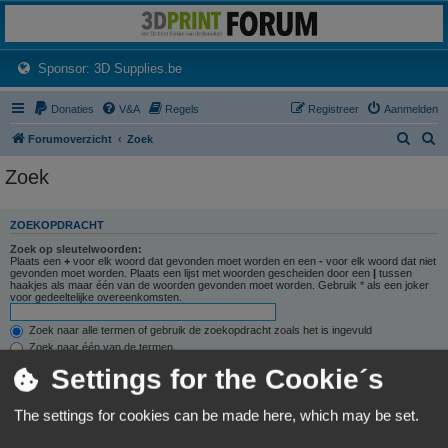
3dprintforum
Het 3D print forum van de Benelux na de sluiting van 3dprintforum.nl
(Opens a new tab)
Sponsor: 3D Supplies.be
Donaties
V&A
Regels
Registreer
Aanmelden
Z
Z
Forumoverzicht
Zoek
o
o
Zoek
e
e
k
k
ZOEKOPDRACHT
Zoek op sleutelwoorden:
Plaats een
+
voor elk woord dat gevonden moet worden en een
-
voor elk woord dat niet
gevonden moet worden. Plaats een lijst met woorden gescheiden door een
|
tussen
haakjes als maar één van de woorden gevonden moet worden. Gebruik * als een joker
voor gedeeltelijke overeenkomsten.
Zoek naar alle termen of gebruik de zoekopdracht zoals het is ingevuld
Zoek naar één van de termen
Settings for the Cookie´s
Zoek naar auteur:
Gebruik * als een joker voor gedeeltelijke overeenkomsten.
The settings for cookies can be made here, which may be set.
ZOEKOPTIES