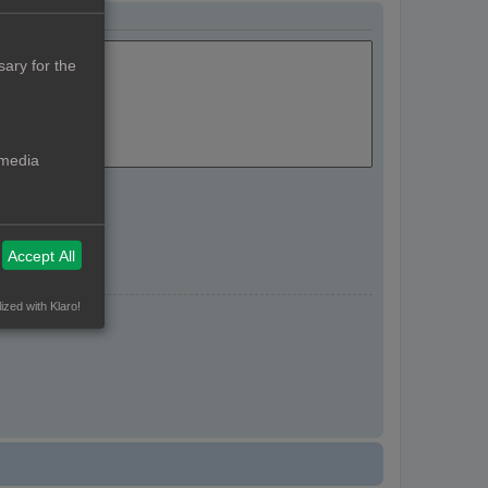
ary for the
 media
Accept All
ized with Klaro!