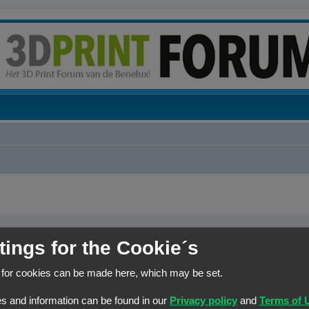
tings for the Cookie´s
elk woord dat niet
Zoek naar alle termen of gebruik de zoekopdracht zoals het is 
r een
|
tussen haakjes
n joker voor
Zoek naar één van de termen
 for cookies can be made here, which may be set.
s and information can be found in our
Privacy policy
and
Terms of 