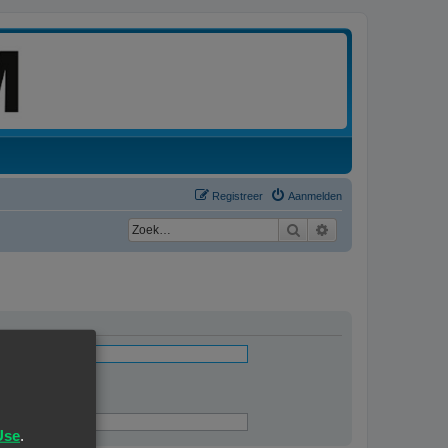
Registreer
Aanmelden
Zoek
Uitgebreid zoeken
ingevuld
Use
.