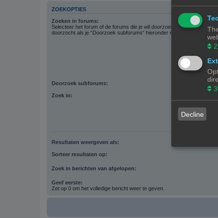
ZOEKOPTIES
Tec
Zoeken in forums:
Selecteer het forum of de forums die je wil doorzoeken. Subforums w
The
doorzocht als je “Doorzoek subforums“ hieronder niet uitschakelt.
web
2
Ext
Opt
dir
Doorzoek subforums:
3
Zoek in:
Decline
Resultaten weergeven als:
Sorteer resultaten op:
Zoek in berichten van afgelopen:
Geef eerste:
Zet op 0 om het volledige bericht weer te geven.