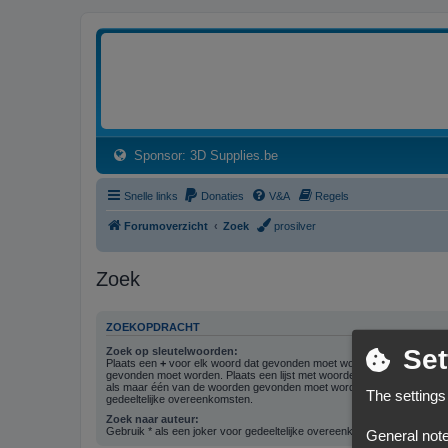
3dprintforum
Het 3D print forum van de Benelux na de sluiting van 3dprintforum.nl
(Opens a new tab)
Sponsor: 3D Supplies.be
Snelle links
Donaties
V&A
Regels
Forumoverzicht
Zoek
prosilver
Zoek
ZOEKOPDRACHT
Set
Zoek op sleutelwoorden:
Plaats een
+
voor elk woord dat gevonden moet worden en een
-
voor 
gevonden moet worden. Plaats een lijst met woorden gescheiden doo
als maar één van de woorden gevonden moet worden. Gebruik * als ee
The settings
gedeeltelijke overeenkomsten.
Zoek naar auteur:
Gebruik * als een joker voor gedeeltelijke overeenkomsten.
General note