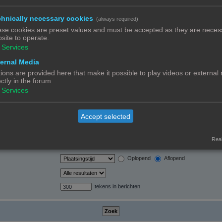
hnically necessary cookies
(always required)
orden automatisch
se cookies are preset values and must be accepted as they are necess
site to operate.
Services
ernal Media
ions are provided here that make it possible to play videos or external
ectly in the forum.
Ja
Nee
Services
Alleen berichtonderwerpen en tekst
Alleen tekst
Alleen onderwerptitels
Accept selected
Alleen eerste bericht van onderwerp
Real
Berichten
Onderwerpen
Oplopend
Aflopend
tekens in berichten