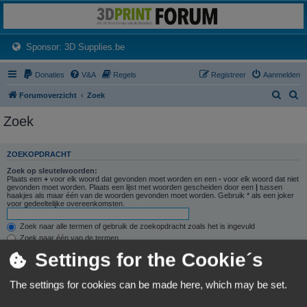
3dprintforum
Het 3D print forum van de Benelux na de sluiting van 3dprintforum.nl
(Opens a new tab)
Sponsor: 3D Supplies.be
Donaties
V&A
Regels
Registreer
Aanmelden
Z
Z
Forumoverzicht
Zoek
o
o
Zoek
e
e
k
k
ZOEKOPDRACHT
Zoek op sleutelwoorden:
Plaats een
+
voor elk woord dat gevonden moet worden en een
-
voor elk woord dat niet
gevonden moet worden. Plaats een lijst met woorden gescheiden door een
|
tussen
haakjes als maar één van de woorden gevonden moet worden. Gebruik * als een joker
voor gedeeltelijke overeenkomsten.
Zoek naar alle termen of gebruik de zoekopdracht zoals het is ingevuld
Zoek naar één van de termen
Settings for the Cookie´s
Zoek naar auteur:
Gebruik * als een joker voor gedeeltelijke overeenkomsten.
The settings for cookies can be made here, which may be set.
ZOEKOPTIES