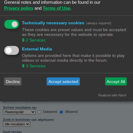
General notes and information can be found in our
Zoeken in forums:
Privacy policy
and
Terms of Use
.
Selecteer het forum of de forums die je wil doorzoeken. Subforums worden automatisch
doorzocht als je “Doorzoek subforums“ hieronder niet uitschakelt.
Technically necessary cookies
(always required)
These cookies are preset values and must be accepted
as they are necessary for the website to operate.
2
Services
External Media
Doorzoek subforums:
Options are provided here that make it possible to play
Ja
Nee
videos or external media directly in the forum.
Zoek in:
3
Services
Alleen berichtonderwerpen en tekst
Alleen tekst
Alleen onderwerptitels
Decline
Accept selected
Accept All
Alleen eerste bericht van onderwerp
Realized with Klaro!
Resultaten weergeven als:
Berichten
Onderwerpen
Sorteer resultaten op:
Oplopend
Aflopend
Zoek in berichten van afgelopen:
Geef eerste: