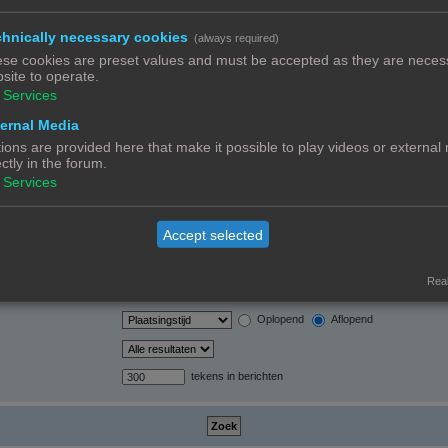
hnically necessary cookies
(always required)
orden automatisch
se cookies are preset values and must be accepted as they are necess
site to operate.
Services
ernal Media
ions are provided here that make it possible to play videos or external
ectly in the forum.
Ja
Nee
Services
Alleen berichtonderwerpen en tekst
Alleen tekst
Alleen onderwerptitels
Accept selected
Alleen eerste bericht van onderwerp
Real
Berichten
Onderwerpen
Oplopend
Aflopend
tekens in berichten