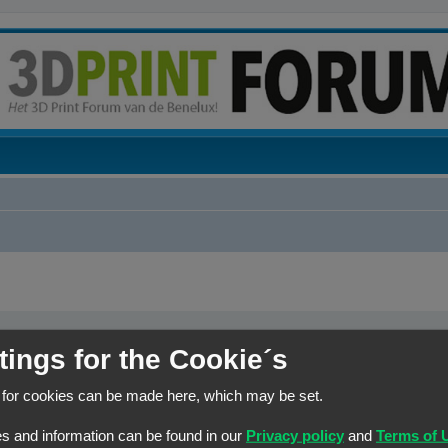
tings for the Cookie´s
elk woord dat niet
Zoek naar alle termen of gebruik de zoekopdracht zoals het is 
r een
|
tussen haakjes
n joker voor
Zoek naar één van de termen
 for cookies can be made here, which may be set.
s and information can be found in our
Privacy policy
and
Terms of 