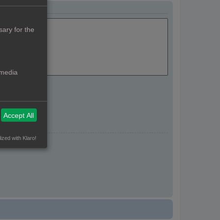
ary for the
 media
Accept All
ized with Klaro!