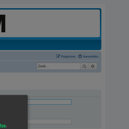
Registreer
Aanmelden
Zoek
Uitgebreid zoeken
ingevuld
Use
.