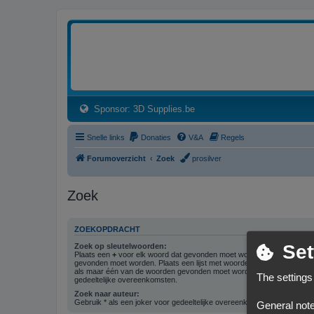
3dprintforum
Het 3D print forum van de Benelux na de sluiting van 3dprintforum.nl
(Opens a new tab)
Sponsor: 3D Supplies.be
Snelle links
Donaties
V&A
Regels
Forumoverzicht
Zoek
prosilver
Zoek
ZOEKOPDRACHT
Set
Zoek op sleutelwoorden:
Plaats een
+
voor elk woord dat gevonden moet worden en een
-
voor 
gevonden moet worden. Plaats een lijst met woorden gescheiden doo
als maar één van de woorden gevonden moet worden. Gebruik * als ee
The settings
gedeeltelijke overeenkomsten.
Zoek naar auteur:
Gebruik * als een joker voor gedeeltelijke overeenkomsten.
General note