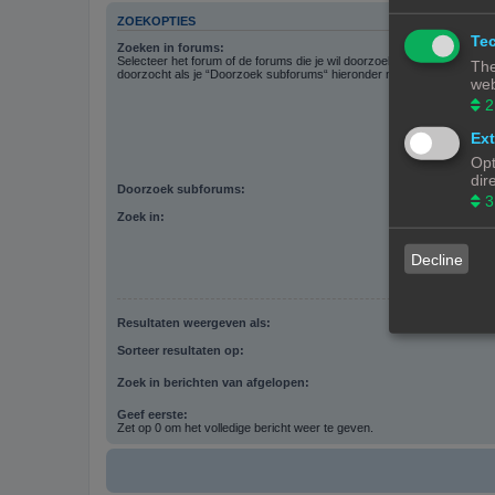
ZOEKOPTIES
Tec
Zoeken in forums:
Selecteer het forum of de forums die je wil doorzoeken. Subforums w
The
doorzocht als je “Doorzoek subforums“ hieronder niet uitschakelt.
web
2
Ext
Opt
dir
Doorzoek subforums:
3
Zoek in:
Decline
Resultaten weergeven als:
Sorteer resultaten op:
Zoek in berichten van afgelopen:
Geef eerste:
Zet op 0 om het volledige bericht weer te geven.