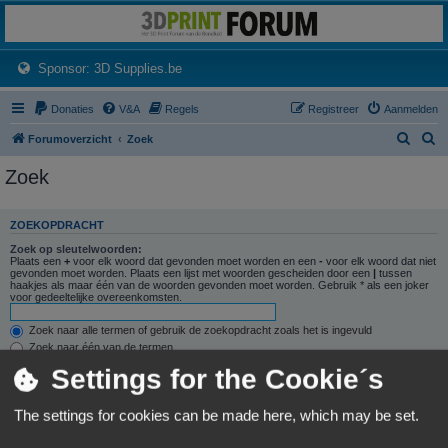
3dprintforum
Het 3D print forum van de Benelux na de sluiting van 3dprintforum.nl
(Opens a new tab)
Sponsor: 3D Supplies.be
Donaties
V&A
Regels
Registreer
Aanmelden
Z
Z
Forumoverzicht
Zoek
o
o
Zoek
e
e
k
k
ZOEKOPDRACHT
Zoek op sleutelwoorden:
Plaats een
+
voor elk woord dat gevonden moet worden en een
-
voor elk woord dat niet
gevonden moet worden. Plaats een lijst met woorden gescheiden door een
|
tussen
haakjes als maar één van de woorden gevonden moet worden. Gebruik * als een joker
voor gedeeltelijke overeenkomsten.
Zoek naar alle termen of gebruik de zoekopdracht zoals het is ingevuld
Zoek naar één van de termen
Settings for the Cookie´s
Zoek naar auteur:
Gebruik * als een joker voor gedeeltelijke overeenkomsten.
The settings for cookies can be made here, which may be set.
ZOEKOPTIES