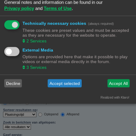
General notes and information can be found in our
Zoeken in forums:
Privacy policy
and
Terms of Use
.
Selecteer het forum of de forums die je wil doorzoeken. Subforums worden automatisch
doorzocht als je “Doorzoek subforums“ hieronder niet uitschakelt.
Technically necessary cookies
(always required)
These cookies are preset values and must be accepted
as they are necessary for the website to operate.
2
Services
External Media
Doorzoek subforums:
Options are provided here that make it possible to play
Ja
Nee
videos or external media directly in the forum.
Zoek in:
3
Services
Alleen berichtonderwerpen en tekst
Alleen tekst
Alleen onderwerptitels
Decline
Accept selected
Accept All
Alleen eerste bericht van onderwerp
Realized with Klaro!
Resultaten weergeven als:
Berichten
Onderwerpen
Sorteer resultaten op:
Oplopend
Aflopend
Zoek in berichten van afgelopen:
Geef eerste: