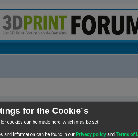
tings for the Cookie´s
elk woord dat niet
Zoek naar alle termen of gebruik de zoekopdracht zoals het is 
r een
|
tussen haakjes
n joker voor
Zoek naar één van de termen
 for cookies can be made here, which may be set.
s and information can be found in our
Privacy policy
and
Terms of 