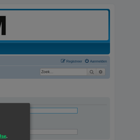
Registreer
Aanmelden
Zoek
Uitgebreid zoeken
ingevuld
Use
.