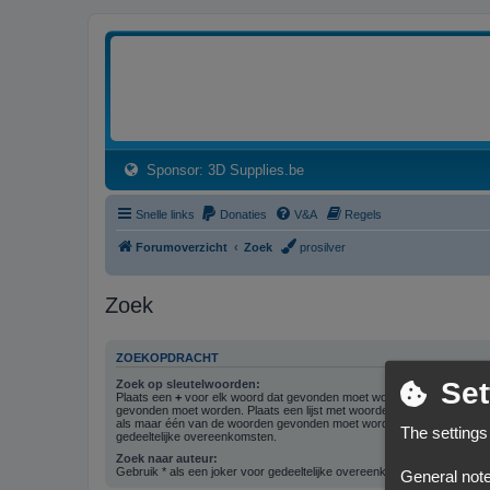
3dprintforum
Het 3D print forum van de Benelux na de sluiting van 3dprintforum.nl
(Opens a new tab)
Sponsor: 3D Supplies.be
Snelle links
Donaties
V&A
Regels
Forumoverzicht
Zoek
prosilver
Zoek
ZOEKOPDRACHT
Set
Zoek op sleutelwoorden:
Plaats een
+
voor elk woord dat gevonden moet worden en een
-
voor 
gevonden moet worden. Plaats een lijst met woorden gescheiden doo
als maar één van de woorden gevonden moet worden. Gebruik * als ee
The settings
gedeeltelijke overeenkomsten.
Zoek naar auteur:
Gebruik * als een joker voor gedeeltelijke overeenkomsten.
General note