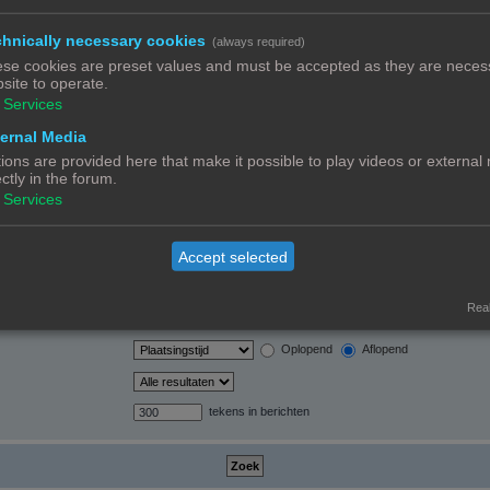
hnically necessary cookies
(always required)
orden automatisch
se cookies are preset values and must be accepted as they are necess
site to operate.
Services
ernal Media
ions are provided here that make it possible to play videos or external
ectly in the forum.
Ja
Nee
Services
Alleen berichtonderwerpen en tekst
Alleen tekst
Alleen onderwerptitels
Accept selected
Alleen eerste bericht van onderwerp
Real
Berichten
Onderwerpen
Oplopend
Aflopend
tekens in berichten