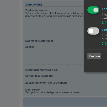
ZOEKOPTIES
Tec
Zoeken in forums:
Selecteer het forum of de forums die je wil doorzoeken. Subforums w
The
doorzocht als je “Doorzoek subforums“ hieronder niet uitschakelt.
web
2
Ext
Opt
dir
Doorzoek subforums:
3
Zoek in:
Decline
Resultaten weergeven als:
Sorteer resultaten op:
Zoek in berichten van afgelopen:
Geef eerste:
Zet op 0 om het volledige bericht weer te geven.