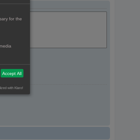
ary for the
 media
Accept All
ized with Klaro!