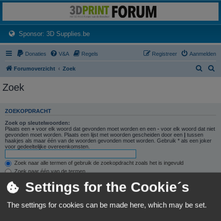
3dprintforum
Het 3D print forum van de Benelux na de sluiting van 3dprintforum.nl
(Opens a new tab)
Sponsor: 3D Supplies.be
Donaties
V&A
Regels
Registreer
Aanmelden
Z
Z
Forumoverzicht
Zoek
o
o
Zoek
e
e
k
k
ZOEKOPDRACHT
Zoek op sleutelwoorden:
Plaats een
+
voor elk woord dat gevonden moet worden en een
-
voor elk woord dat niet
gevonden moet worden. Plaats een lijst met woorden gescheiden door een
|
tussen
haakjes als maar één van de woorden gevonden moet worden. Gebruik * als een joker
voor gedeeltelijke overeenkomsten.
Zoek naar alle termen of gebruik de zoekopdracht zoals het is ingevuld
Zoek naar één van de termen
Settings for the Cookie´s
Zoek naar auteur:
Gebruik * als een joker voor gedeeltelijke overeenkomsten.
The settings for cookies can be made here, which may be set.
ZOEKOPTIES