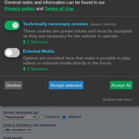
General notes and information can be found in our
Zoeken in forums:
Privacy policy
and
Terms of Use
.
Selecteer het forum of de forums die je wil doorzoeken. Subforums worden automatisch
doorzocht als je “Doorzoek subforums“ hieronder niet uitschakelt.
Technically necessary cookies
(always required)
These cookies are preset values and must be accepted
as they are necessary for the website to operate.
2
Services
External Media
Doorzoek subforums:
Options are provided here that make it possible to play
Ja
Nee
videos or external media directly in the forum.
Zoek in:
3
Services
Alleen berichtonderwerpen en tekst
Alleen tekst
Alleen onderwerptitels
Decline
Accept selected
Accept All
Alleen eerste bericht van onderwerp
Realized with Klaro!
Resultaten weergeven als:
Berichten
Onderwerpen
Sorteer resultaten op:
Oplopend
Aflopend
Zoek in berichten van afgelopen:
Geef eerste: