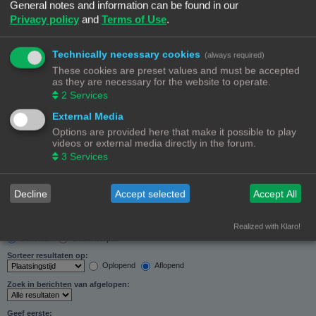
General notes and information can be found in our
Zoeken in forums:
Privacy policy
and
Terms of Use
.
Selecteer het forum of de forums die je wil doorzoeken. Subforums worden automatisch
doorzocht als je “Doorzoek subforums“ hieronder niet uitschakelt.
Technically necessary cookies
(always required)
These cookies are preset values and must be accepted
as they are necessary for the website to operate.
2
Services
External Media
Doorzoek subforums:
Options are provided here that make it possible to play
Ja
Nee
videos or external media directly in the forum.
Zoek in:
3
Services
Alleen berichtonderwerpen en tekst
Alleen tekst
Alleen onderwerptitels
Decline
Accept selected
Accept All
Alleen eerste bericht van onderwerp
Realized with Klaro!
Resultaten weergeven als:
Berichten
Onderwerpen
Sorteer resultaten op:
Oplopend
Aflopend
Zoek in berichten van afgelopen:
Geef eerste: