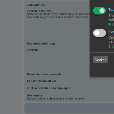
ZOEKOPTIES
Tec
Zoeken in forums:
Selecteer het forum of de forums die je wil doorzoeken. Subforums w
The
doorzocht als je “Doorzoek subforums“ hieronder niet uitschakelt.
web
2
Ext
Opt
dir
Doorzoek subforums:
3
Zoek in:
Decline
Resultaten weergeven als:
Sorteer resultaten op:
Zoek in berichten van afgelopen:
Geef eerste:
Zet op 0 om het volledige bericht weer te geven.