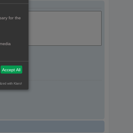
ary for the
 media
Accept All
ized with Klaro!