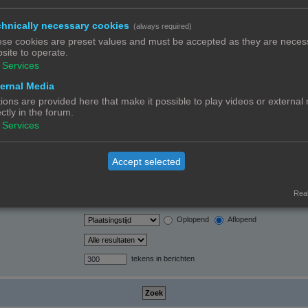
hnically necessary cookies
(always required)
orden automatisch
se cookies are preset values and must be accepted as they are necess
site to operate.
Services
ernal Media
ions are provided here that make it possible to play videos or external
ectly in the forum.
Ja
Nee
Services
Alleen berichtonderwerpen en tekst
Alleen tekst
Alleen onderwerptitels
Accept selected
Alleen eerste bericht van onderwerp
Real
Berichten
Onderwerpen
Oplopend
Aflopend
tekens in berichten