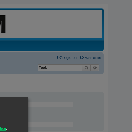
Registreer
Aanmelden
Zoek
Uitgebreid zoeken
ingevuld
Use
.