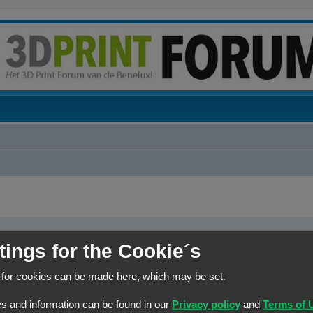
tings for the Cookie´s
elk woord dat niet
Zoek naar alle termen of gebruik de zoekopdracht zoals het is 
r een
|
tussen haakjes
n joker voor
Zoek naar één van de termen
 for cookies can be made here, which may be set.
s and information can be found in our
Privacy policy
and
Terms of 