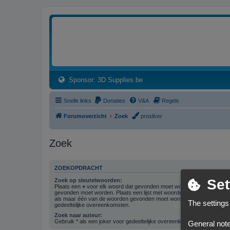
3dprintforum
Het 3D print forum van de Benelux na de sluiting van 3dprintforum.nl
(Opens a new tab)
Sponsor: 3D Supplies.be
Snelle links
Donaties
V&A
Regels
Forumoverzicht
Zoek
prosilver
Zoek
ZOEKOPDRACHT
Set
Zoek op sleutelwoorden:
Plaats een
+
voor elk woord dat gevonden moet worden en een
-
voor 
gevonden moet worden. Plaats een lijst met woorden gescheiden doo
als maar één van de woorden gevonden moet worden. Gebruik * als ee
The settings
gedeeltelijke overeenkomsten.
Zoek naar auteur:
Gebruik * als een joker voor gedeeltelijke overeenkomsten.
General note