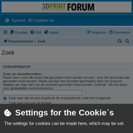
3dprintforum
Het 3D print forum van de Benelux na de sluiting van 3dprintforum.nl
(Opens a new tab)
Sponsor: 3D Supplies.be
Donaties
V&A
Regels
Registreer
Aanmelden
Z
Z
Forumoverzicht
Zoek
o
o
Zoek
e
e
k
k
ZOEKOPDRACHT
Zoek op sleutelwoorden:
Plaats een
+
voor elk woord dat gevonden moet worden en een
-
voor elk woord dat niet
gevonden moet worden. Plaats een lijst met woorden gescheiden door een
|
tussen
haakjes als maar één van de woorden gevonden moet worden. Gebruik * als een joker
voor gedeeltelijke overeenkomsten.
Zoek naar alle termen of gebruik de zoekopdracht zoals het is ingevuld
Zoek naar één van de termen
Settings for the Cookie´s
Zoek naar auteur:
Gebruik * als een joker voor gedeeltelijke overeenkomsten.
The settings for cookies can be made here, which may be set.
ZOEKOPTIES