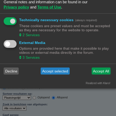
General notes and information can be found in our
Zoeken in forums:
Privacy policy
and
Terms of Use
.
Selecteer het forum of de forums die je wil doorzoeken. Subforums worden automatisch
doorzocht als je “Doorzoek subforums“ hieronder niet uitschakelt.
Technically necessary cookies
(always required)
These cookies are preset values and must be accepted
as they are necessary for the website to operate.
2
Services
External Media
Doorzoek subforums:
Options are provided here that make it possible to play
Ja
Nee
videos or external media directly in the forum.
Zoek in:
3
Services
Alleen berichtonderwerpen en tekst
Alleen tekst
Alleen onderwerptitels
Decline
Accept selected
Accept All
Alleen eerste bericht van onderwerp
Realized with Klaro!
Resultaten weergeven als:
Berichten
Onderwerpen
Sorteer resultaten op:
Oplopend
Aflopend
Zoek in berichten van afgelopen:
Geef eerste: