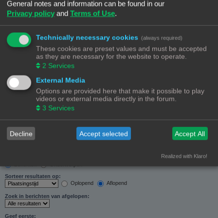
General notes and information can be found in our
Zoeken in forums:
Privacy policy
and
Terms of Use
.
Selecteer het forum of de forums die je wil doorzoeken. Subforums worden automatisch
doorzocht als je “Doorzoek subforums“ hieronder niet uitschakelt.
Technically necessary cookies
(always required)
These cookies are preset values and must be accepted
as they are necessary for the website to operate.
2
Services
External Media
Doorzoek subforums:
Options are provided here that make it possible to play
Ja
Nee
videos or external media directly in the forum.
Zoek in:
3
Services
Alleen berichtonderwerpen en tekst
Alleen tekst
Alleen onderwerptitels
Decline
Accept selected
Accept All
Alleen eerste bericht van onderwerp
Realized with Klaro!
Resultaten weergeven als:
Berichten
Onderwerpen
Sorteer resultaten op:
Oplopend
Aflopend
Zoek in berichten van afgelopen:
Geef eerste: