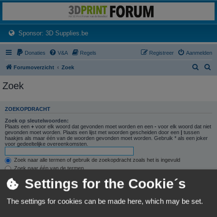
3dprintforum
Het 3D print forum van de Benelux na de sluiting van 3dprintforum.nl
(Opens a new tab)
Sponsor: 3D Supplies.be
Donaties
V&A
Regels
Registreer
Aanmelden
Z
Z
Forumoverzicht
Zoek
o
o
Zoek
e
e
k
k
ZOEKOPDRACHT
Zoek op sleutelwoorden:
Plaats een
+
voor elk woord dat gevonden moet worden en een
-
voor elk woord dat niet
gevonden moet worden. Plaats een lijst met woorden gescheiden door een
|
tussen
haakjes als maar één van de woorden gevonden moet worden. Gebruik * als een joker
voor gedeeltelijke overeenkomsten.
Zoek naar alle termen of gebruik de zoekopdracht zoals het is ingevuld
Zoek naar één van de termen
Settings for the Cookie´s
Zoek naar auteur:
Gebruik * als een joker voor gedeeltelijke overeenkomsten.
The settings for cookies can be made here, which may be set.
ZOEKOPTIES