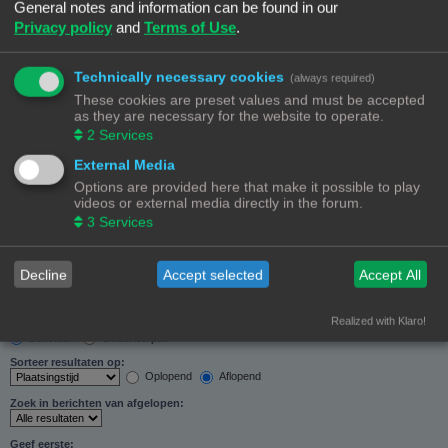
General notes and information can be found in our
Zoeken in forums:
Privacy policy
and
Terms of Use
.
Selecteer het forum of de forums die je wil doorzoeken. Subforums worden automatisch
doorzocht als je “Doorzoek subforums“ hieronder niet uitschakelt.
Technically necessary cookies
(always required)
These cookies are preset values and must be accepted
as they are necessary for the website to operate.
2
Services
External Media
Doorzoek subforums:
Options are provided here that make it possible to play
Ja
Nee
videos or external media directly in the forum.
Zoek in:
3
Services
Alleen berichtonderwerpen en tekst
Alleen tekst
Alleen onderwerptitels
Decline
Accept selected
Accept All
Alleen eerste bericht van onderwerp
Realized with Klaro!
Resultaten weergeven als:
Berichten
Onderwerpen
Sorteer resultaten op:
Oplopend
Aflopend
Zoek in berichten van afgelopen:
Geef eerste: