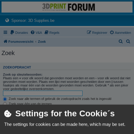
3dprintforum
Het 3D print forum van de Benelux na de sluiting van 3dprintforum.nl
(Opens a new tab)
Sponsor: 3D Supplies.be
Donaties
V&A
Regels
Registreer
Aanmelden
Z
Z
Forumoverzicht
Zoek
o
o
Zoek
e
e
k
k
ZOEKOPDRACHT
Zoek op sleutelwoorden:
Plaats een
+
voor elk woord dat gevonden moet worden en een
-
voor elk woord dat niet
gevonden moet worden. Plaats een lijst met woorden gescheiden door een
|
tussen
haakjes als maar één van de woorden gevonden moet worden. Gebruik * als een joker
voor gedeeltelijke overeenkomsten.
Zoek naar alle termen of gebruik de zoekopdracht zoals het is ingevuld
Zoek naar één van de termen
Settings for the Cookie´s
Zoek naar auteur:
Gebruik * als een joker voor gedeeltelijke overeenkomsten.
The settings for cookies can be made here, which may be set.
ZOEKOPTIES