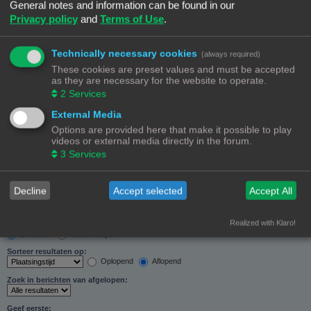
General notes and information can be found in our
Zoeken in forums:
Privacy policy
and
Terms of Use
.
Selecteer het forum of de forums die je wil doorzoeken. Subforums worden automatisch
doorzocht als je “Doorzoek subforums“ hieronder niet uitschakelt.
Technically necessary cookies
(always required)
These cookies are preset values and must be accepted
as they are necessary for the website to operate.
2
Services
External Media
Doorzoek subforums:
Options are provided here that make it possible to play
Ja
Nee
videos or external media directly in the forum.
Zoek in:
3
Services
Alleen berichtonderwerpen en tekst
Alleen tekst
Alleen onderwerptitels
Decline
Accept selected
Accept All
Alleen eerste bericht van onderwerp
Realized with Klaro!
Resultaten weergeven als:
Berichten
Onderwerpen
Sorteer resultaten op:
Oplopend
Aflopend
Zoek in berichten van afgelopen:
Geef eerste: