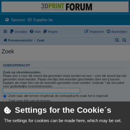
3dprintforum
Het 3D print forum van de Benelux na de sluiting van 3dprintforum.nl
(Opens a new tab)
Sponsor: 3D Supplies.be
Donaties
V&A
Regels
Registreer
Aanmelden
Z
Z
Forumoverzicht
Zoek
o
o
Zoek
e
e
k
k
ZOEKOPDRACHT
Zoek op sleutelwoorden:
Plaats een
+
voor elk woord dat gevonden moet worden en een
-
voor elk woord dat niet
gevonden moet worden. Plaats een lijst met woorden gescheiden door een
|
tussen
haakjes als maar één van de woorden gevonden moet worden. Gebruik * als een joker
voor gedeeltelijke overeenkomsten.
Zoek naar alle termen of gebruik de zoekopdracht zoals het is ingevuld
Zoek naar één van de termen
Settings for the Cookie´s
Zoek naar auteur:
Gebruik * als een joker voor gedeeltelijke overeenkomsten.
The settings for cookies can be made here, which may be set.
ZOEKOPTIES